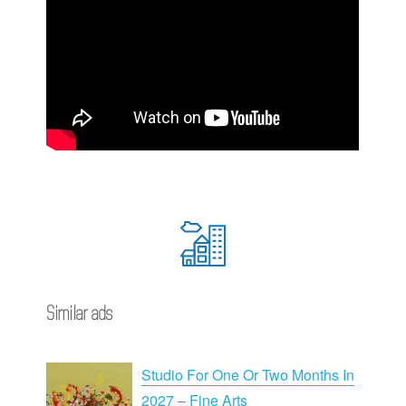
Similar ads
Studio For One Or Two Months In
2027 – Fine Arts