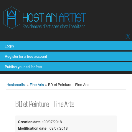
[fr]
Login
Register for a free account
Publish your ad for free
Hostanartist
»
Fine Arts
»
BD et Peinture – Fine Arts
BD et Peinture – Fine Arts
Creation date :
09/07/2018
Modification date :
09/07/2018