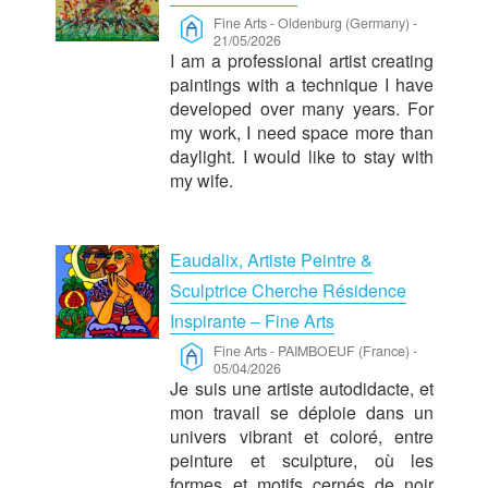
Fine Arts
-
Oldenburg (Germany)
-
21/05/2026
I am a professional artist creating
paintings with a technique I have
developed over many years. For
my work, I need space more than
daylight. I would like to stay with
my wife.
Eaudalix, Artiste Peintre &
Sculptrice Cherche Résidence
Inspirante – Fine Arts
Fine Arts
-
PAIMBOEUF (France)
-
05/04/2026
Je suis une artiste autodidacte, et
mon travail se déploie dans un
univers vibrant et coloré, entre
peinture et sculpture, où les
formes et motifs cernés de noir