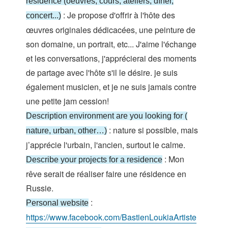
résidence (oeuvres, cours, ateliers, dîner,
: Je propose d'offrir à l'hôte des
concert...)
œuvres originales dédicacées, une peinture de
son domaine, un portrait, etc... J'aime l'échange
et les conversations, j'apprécierai des moments
de partage avec l'hôte s'il le désire. je suis
également musicien, et je ne suis jamais contre
une petite jam cession!
Description environment are you looking for (
: nature si possible, mais
nature, urban, other…)
j’apprécie l'urbain, l'ancien, surtout le calme.
: Mon
Describe your projects for a residence
rêve serait de réaliser faire une résidence en
Russie.
:
Personal website
https://www.facebook.com/BastienLoukiaArtiste