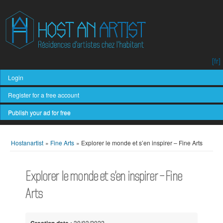
[fr]
Login
Register for a free account
Publish your ad for free
Hostanartist
»
Fine Arts
»
Explorer le monde et s’en inspirer – Fine Arts
Explorer le monde et s’en inspirer – Fine
Arts
Creation date :
30/03/2022