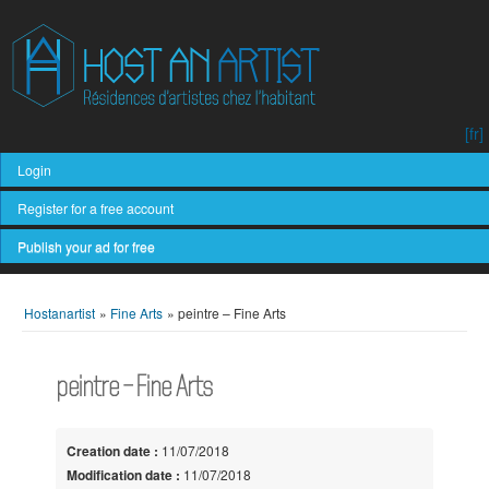
[fr]
Login
Register for a free account
Publish your ad for free
Hostanartist
»
Fine Arts
»
peintre – Fine Arts
peintre – Fine Arts
Creation date :
11/07/2018
Modification date :
11/07/2018