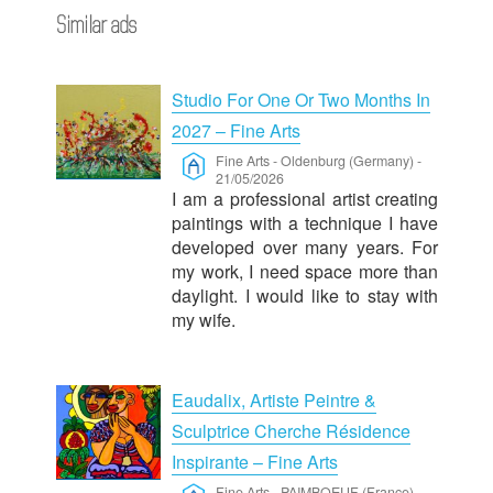
Similar ads
Studio For One Or Two Months In
2027 – Fine Arts
Fine Arts
-
Oldenburg (Germany)
-
21/05/2026
I am a professional artist creating
paintings with a technique I have
developed over many years. For
my work, I need space more than
daylight. I would like to stay with
my wife.
Eaudalix, Artiste Peintre &
Sculptrice Cherche Résidence
Inspirante – Fine Arts
Fine Arts
-
PAIMBOEUF (France)
-