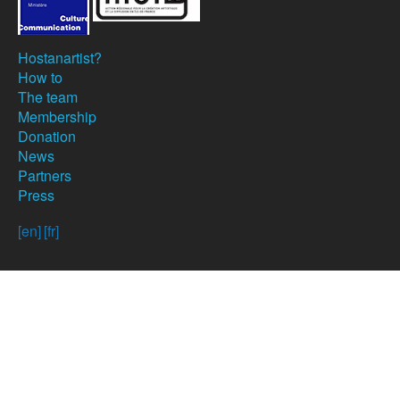
Hostanartist?
How to
The team
Membership
Donation
News
Partners
Press
[en]
[fr]