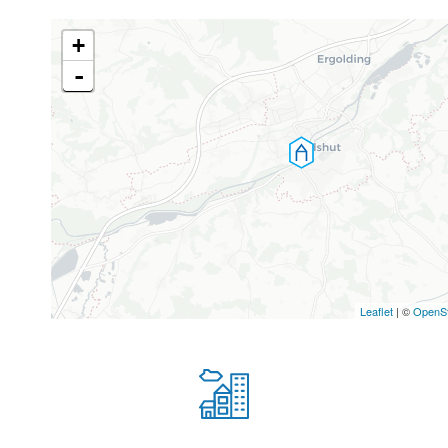
+
-
Leaflet
| ©
OpenS