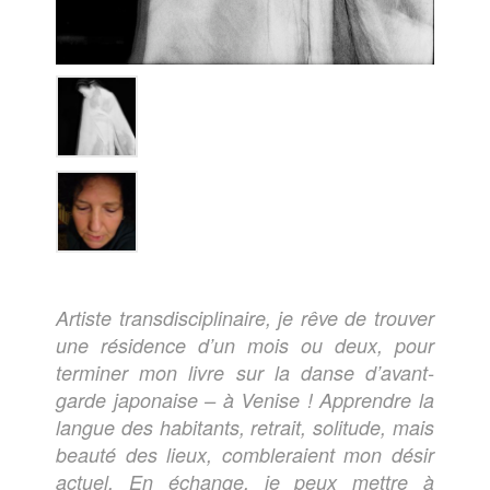
Artiste transdisciplinaire, je rêve de trouver
une résidence d’un mois ou deux, pour
terminer mon livre sur la danse d’avant-
garde japonaise – à Venise ! Apprendre la
langue des habitants, retrait, solitude, mais
beauté des lieux, combleraient mon désir
actuel. En échange, je peux mettre à