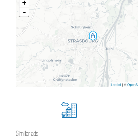
+
-
Leaflet
| ©
OpenS
Similar ads