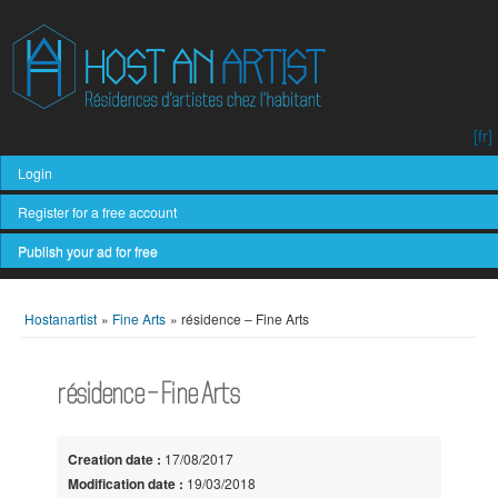
[fr]
Login
Register for a free account
Publish your ad for free
Hostanartist
»
Fine Arts
»
résidence – Fine Arts
résidence – Fine Arts
Creation date :
17/08/2017
Modification date :
19/03/2018