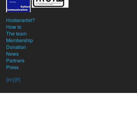
Hostanartist?
How to
The team
Membership
Donation
News
Partners
Press
[en]
[fr]