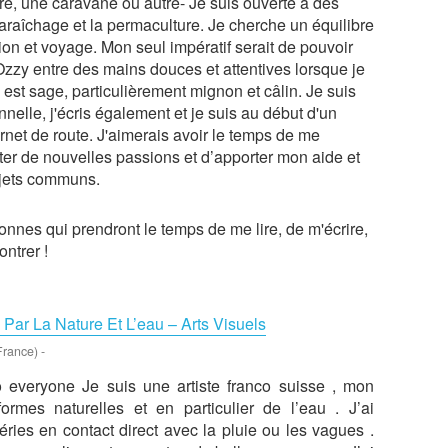
re, une caravane ou autre- Je suis ouverte à des
maraîchage et la permaculture. Je cherche un équilibre
tion et voyage. Mon seul impératif serait de pouvoir
 Ozzy entre des mains douces et attentives lorsque je
 est sage, particulièrement mignon et câlin. Je suis
nelle, j'écris également et je suis au début d'un
arnet de route. J'aimerais avoir le temps de me
ter de nouvelles passions et d’apporter mon aide et
ojets communs.
onnes qui prendront le temps de me lire, de m'écrire,
ontrer !
e Par La Nature Et L’eau – Arts Visuels
France)
-
o everyone Je suis une artiste franco suisse , mon
 formes naturelles et en particulier de l’eau . J’ai
ries en contact direct avec la pluie ou les vagues .