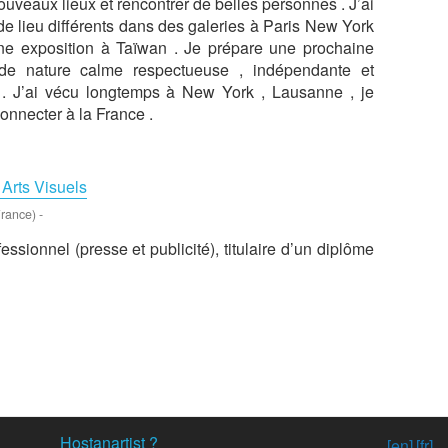
ouveaux lieux et rencontrer de belles personnes . J’ai
e lieu différents dans des galeries à Paris New York
ne exposition à Taïwan . Je prépare une prochaine
 de nature calme respectueuse , indépendante et
 . J’ai vécu longtemps à New York , Lausanne , je
onnecter à la France .
 Arts Visuels
rance)
-
fessionnel (presse et publicité), titulaire d’un diplôme
Hostanartist ?
[en]
[fr]