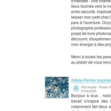
d'habitats - une chamb
lieux tournés vers le 
entre sécurité, implica
laisser mon petit chat
pars à l'aventure. Ozzy
photographe profession
projet de livre photo/c
découvrir, d'expérimen
mon énergie à des pr
Merci à toutes les pers
au plaisir de vous renc
Artiste Peintre Inspiré
Arts visuels
-
Rouen (
07/04/2026
Bonjour à tous , hell
travail s’inspire des
notamment fait deux sé