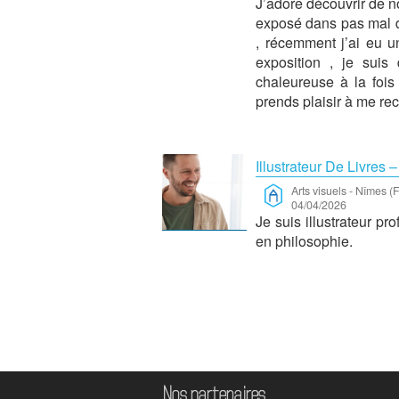
J’adore découvrir de n
exposé dans pas mal d
, récemment j’ai eu u
exposition , je suis
chaleureuse à la fois
prends plaisir à me rec
Illustrateur De Livres –
Arts visuels
-
Nîmes (F
04/04/2026
Je suis illustrateur pro
en philosophie.
Nos partenaires