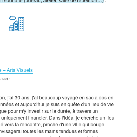
:
l souhaité (bureau, atelier, salle de répétition…)
 – Arts Visuels
ance)
-
on, j'ai 30 ans, j'ai beaucoup voyagé en sac à dos en
nnées et aujourd'hui je suis en quête d'un lieu de vie
e pour m'y investir sur la durée, à travers un
 uniquement financier. Dans l'idéal je cherche un lieu
né vers la rencontre, proche d'une ville qui bouge
envisagerai toutes les mains tendues et formes