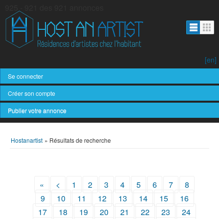
925 - 921 des 921 annonces
[en]
Se connecter
Créer son compte
Publier votre annonce
Hostanartist
»
Résultats de recherche
«
<
1
2
3
4
5
6
7
8
9
10
11
12
13
14
15
16
17
18
19
20
21
22
23
24