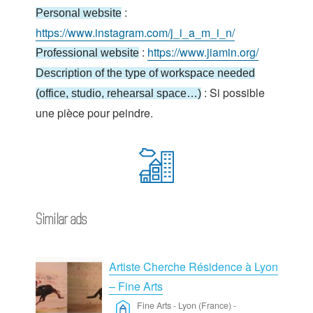
:
Personal website
https://www.instagram.com/j_i_a_m_i_n/
:
https://www.jiamin.org/
Professional website
Description of the type of workspace needed
: Si possible
(office, studio, rehearsal space…)
une pièce pour peindre.
Similar ads
Artiste Cherche Résidence à Lyon
– Fine Arts
Fine Arts
-
Lyon (France)
-