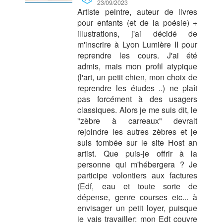
23/09/2023
Artiste peintre, auteur de livres
pour enfants (et de la poésie) +
illustrations, j'ai décidé de
m'inscrire à Lyon Lumière II pour
reprendre les cours. J'ai été
admis, mais mon profil atypique
(l'art, un petit chien, mon choix de
reprendre les études ..) ne plaît
pas forcément à des usagers
classiques. Alors je me suis dit, le
"zèbre à carreaux" devrait
rejoindre les autres zèbres et je
suis tombée sur le site Host an
artist. Que puis-je offrir à la
personne qui m'hébergera ? Je
participe volontiers aux factures
(Edf, eau et toute sorte de
dépense, genre courses etc... à
envisager un petit loyer, puisque
je vais travailler: mon Edt couvre