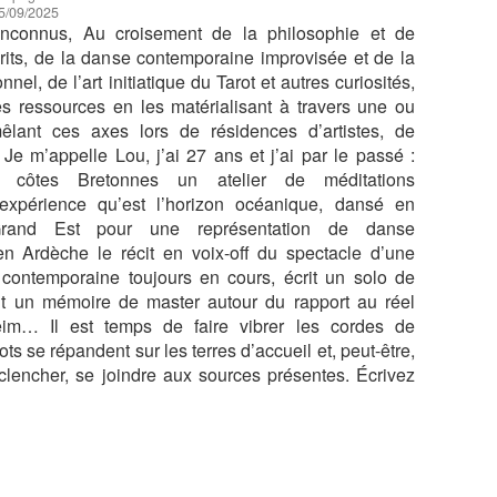
5/09/2025
inconnus, Au croisement de la philosophie et de
rits, de la danse contemporaine improvisée et de la
nel, de l’art initiatique du Tarot et autres curiosités,
es ressources en les matérialisant à travers une ou
mêlant ces axes lors de résidences d’artistes, de
. Je m’appelle Lou, j’ai 27 ans et j’ai par le passé :
 côtes Bretonnes un atelier de méditations
’expérience qu’est l’horizon océanique, dansé en
Grand Est pour une représentation de danse
en Ardèche le récit en voix-off du spectacle d’une
ontemporaine toujours en cours, écrit un solo de
rit un mémoire de master autour du rapport au réel
im… Il est temps de faire vibrer les cordes de
ots se répandent sur les terres d’accueil et, peut-être,
éclencher, se joindre aux sources présentes. Écrivez