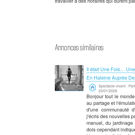
travailler à des horaires qui durent parf
Annonces similaires
Il était Une Fois… Un
En Haleine Auprès Des
Spectacle vivant
-
Par
23/01/2026
Bonjour tout le monde
au partage et l'émulati
d'une communauté d'en
j'écris des nouvelles p
manuel, du jardinage a
dois cependant indiquer