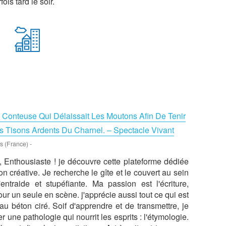
ois tard le soir.
e Conteuse Qui Délaissait Les Moutons Afin De Tenir
 Tisons Ardents Du Charnel. – Spectacle Vivant
is (France)
-
, Enthousiaste ! je découvre cette plateforme dédiée
on créative. Je recherche le gîte et le couvert au sein
traide et stupéfiante. Ma passion est l'écriture,
our un seule en scène. j'apprécie aussi tout ce qui est
u béton ciré. Soif d'apprendre et de transmettre, je
 une pathologie qui nourrit les esprits : l'étymologie.