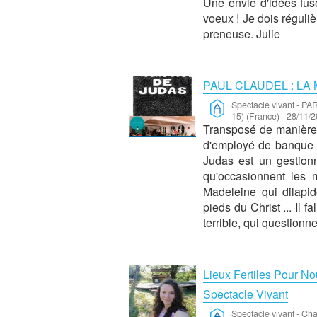
Une envie d'idées fusé
voeux ! Je dois régulièr
preneuse. Julie
PAUL CLAUDEL : LA 
Spectacle vivant
-
PAR
15) (France)
-
28/11/2
Transposé de manière
d'employé de banque qu
Judas est un gestionn
qu'occasionnent les 
Madeleine qui dilapi
pieds du Christ ... Il f
terrible, qui questionne
Lieux Fertiles Pour No
Spectacle Vivant
Spectacle vivant
-
Cha