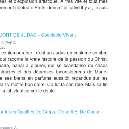
es et d'explosion artistique. A très vite et tous mes
ement rejoindre Paris, donc si jet privé il y a , je suis
MORT DE JUDAS – Spectacle Vivant
IS (PARIS
025
 contemporaine , c'est un Judas en costume sombre
i raconte la vraie histoire de la passion du Christ.
aire, banal à pleurer, qui se scandalise du chaos
miracles et des dépenses inconsidérées de Marie-
de ses biens en parfums aussitôt répandus sur les
allait y mettre bon ordre. Ce fut là son rôle. Mais sa fin
 la foi, vient semer le doute.
urrir Les Qualités De Corps, D’esprit Et De Coeur –
mpagne Au