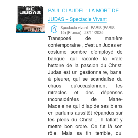
PAUL CLAUDEL : LA MORT DE
JUDAS – Spectacle Vivant
Spectacle vivant
-
PARIS (PARIS
15) (France)
-
28/11/2025
Transposé de manière
contemporaine , c'est un Judas en
costume sombre d'employé de
banque qui raconte la vraie
histoire de la passion du Christ.
Judas est un gestionnaire, banal
à pleurer, qui se scandalise du
chaos qu'occasionnent les
miracles et des dépenses
inconsidérées de Marie-
Madeleine qui dilapide ses biens
en parfums aussitôt répandus sur
les pieds du Christ ... Il fallait y
mettre bon ordre. Ce fut là son
rôle. Mais sa fin terrible, qui