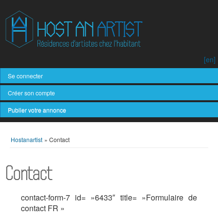
[en]
Se connecter
Créer son compte
Publier votre annonce
Hostanartist
»
Contact
Contact
contact-form-7 id= »6433″ title= »Formulaire de
contact FR »