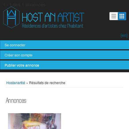
1 - 1 des 1 annonces
[en]
Se connecter
Créer son compte
Publier votre annonce
Hostanartist
»
Résultats de recherche
Annonces