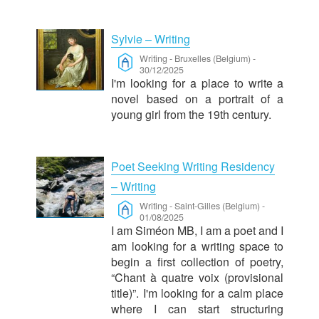
Sylvie – Writing
Writing
-
Bruxelles (Belgium)
-
30/12/2025
I'm looking for a place to write a
novel based on a portrait of a
young girl from the 19th century.
Poet Seeking Writing Residency
– Writing
Writing
-
Saint-Gilles (Belgium)
-
01/08/2025
I am Siméon MB, I am a poet and I
am looking for a writing space to
begin a first collection of poetry,
“Chant à quatre voix (provisional
title)”. I'm looking for a calm place
where I can start structuring