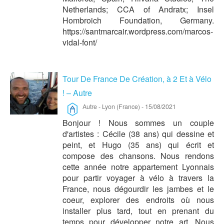
Netherlands; CCA of Andratx; Insel
Hombroich Foundation, Germany.
https://santmarcair.wordpress.com/marcos-
vidal-font/
Tour De France De Création, à 2 Et à Vélo
! – Autre
Autre
-
Lyon (France)
-
15/08/2021
Bonjour ! Nous sommes un couple
d'artistes : Cécile (38 ans) qui dessine et
peint, et Hugo (35 ans) qui écrit et
compose des chansons. Nous rendons
cette année notre appartement Lyonnais
pour partir voyager à vélo à travers la
France, nous dégourdir les jambes et le
coeur, explorer des endroits où nous
installer plus tard, tout en prenant du
temps pour développer notre art. Nous