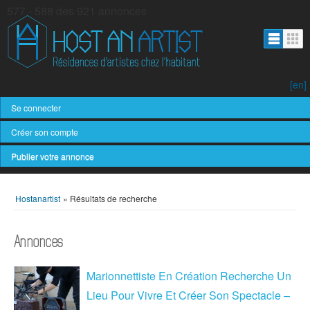
577 - 588 des 921 annonces
[en]
Se connecter
Créer son compte
Publier votre annonce
Hostanartist
»
Résultats de recherche
Annonces
Marionnettiste En Création Recherche Un
Lieu Pour Vivre Et Créer Son Spectacle –