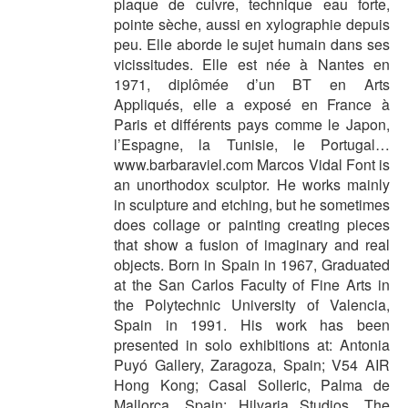
plaque de cuivre, technique eau forte,
pointe sèche, aussi en xylographie depuis
peu. Elle aborde le sujet humain dans ses
vicissitudes. Elle est née à Nantes en
1971, diplômée d’un BT en Arts
Appliqués, elle a exposé en France à
Paris et différents pays comme le Japon,
l’Espagne, la Tunisie, le Portugal…
www.barbaraviel.com Marcos Vidal Font is
an unorthodox sculptor. He works mainly
in sculpture and etching, but he sometimes
does collage or painting creating pieces
that show a fusion of imaginary and real
objects. Born in Spain in 1967, Graduated
at the San Carlos Faculty of Fine Arts in
the Polytechnic University of Valencia,
Spain in 1991. His work has been
presented in solo exhibitions at: Antonia
Puyó Gallery, Zaragoza, Spain; V54 AIR
Hong Kong; Casal Solleric, Palma de
Mallorca, Spain; Hilvaria Studios, The