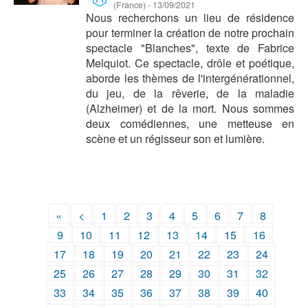
(France)
-
13/09/2021
Nous recherchons un lieu de résidence
pour terminer la création de notre prochain
spectacle "Blanches", texte de Fabrice
Melquiot. Ce spectacle, drôle et poétique,
aborde les thèmes de l'intergénérationnel,
du jeu, de la rêverie, de la maladie
(Alzheimer) et de la mort. Nous sommes
deux comédiennes, une metteuse en
scène et un régisseur son et lumière.
«
<
1
2
3
4
5
6
7
8
9
10
11
12
13
14
15
16
17
18
19
20
21
22
23
24
25
26
27
28
29
30
31
32
33
34
35
36
37
38
39
40