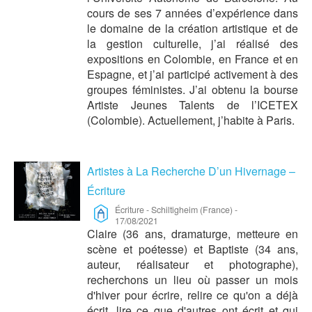
cours de ses 7 années d’expérience dans
le domaine de la création artistique et de
la gestion culturelle, j’ai réalisé des
expositions en Colombie, en France et en
Espagne, et j’ai participé activement à des
groupes féministes. J’ai obtenu la bourse
Artiste Jeunes Talents de l’ICETEX
(Colombie). Actuellement, j’habite à Paris.
Artistes à La Recherche D’un Hivernage –
Écriture
Écriture
-
Schiltigheim (France)
-
17/08/2021
Claire (36 ans, dramaturge, metteure en
scène et poétesse) et Baptiste (34 ans,
auteur, réalisateur et photographe),
recherchons un lieu où passer un mois
d'hiver pour écrire, relire ce qu'on a déjà
écrit, lire ce que d'autres ont écrit et qui