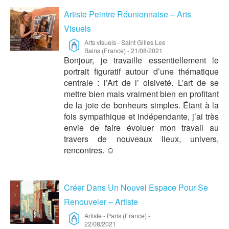
Artiste Peintre Réunionnaise – Arts
Visuels
Arts visuels
-
Saint Gilles Les
Bains (France)
-
21/08/2021
Bonjour, je travaille essentiellement le
portrait figuratif autour d’une thématique
centrale : l’Art de l’ oisiveté. L’art de se
mettre bien mais vraiment bien en profitant
de la joie de bonheurs simples. Étant à la
fois sympathique et indépendante, j’ai très
envie de faire évoluer mon travail au
travers de nouveaux lieux, univers,
rencontres. ☺️
Créer Dans Un Nouvel Espace Pour Se
Renouveler – Artiste
Artiste
-
Paris (France)
-
22/08/2021