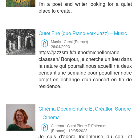
I'm a poet and writer looking for a quiet
place to create.
Quiet Fire (duo Piano-voix Jazz) – Music
Music
-
Crest (France)
-
26/04/2023
https://jazzsra.fr/author/michellemarie-
claassen/ Bonjour, je cherche un lieu dans
la nature qui pourrait nous acueillir à deux
pendant une semaine pour peaufiner notre
projet en échange d'un concert en fin de
résidence.
Cinéma Documentaire Et Création Sonore
– Cinema
Cinema
-
Saint Pierre D'Entremont
(France)
-
10/05/2023
Je suis d'abord ingénieuse du son, et