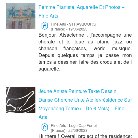
Femme Pianiste, Aquarelle Et Photos –
Fine Arts
Fine Arts
-
STRASBOURG
(France)
-
19/06/2023
Bonjour, Alsacienne , j'accompagne une
chorale et je joue au piano jazz ou
chanson françaises, world musique.
Depuis quelques temps je passe mon
temps a dessiner, faire des croquis et de l
aquarelle.
Jeune Artiste Peinture Texte Dessin
Danse Cherche Un.e Atelier/résidence Sur
Moyen/long Terme (+ De 6 Mois) – Fine
Arts
Fine Arts
-
Lège Cap Ferret
(France)
-
22/06/2023
Hi there !
Overall project of the residence: