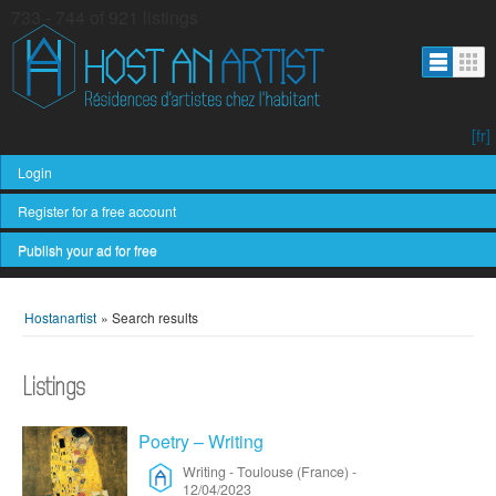
733 - 744 of 921 listings
[fr]
Login
Register for a free account
Publish your ad for free
Hostanartist
»
Search results
Listings
Poetry – Writing
Writing
-
Toulouse (France)
-
12/04/2023