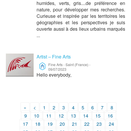
humides, verts, gris....de préférence en
nature, pour développer mes recherches.
Curieuse et inspirée par les territoires les
géographies et les perspectives je suis
ouverte aussi à des lieux urbains marqués
...
Artist – Fine Arts
Fine Arts
-
Saint (France)
-
09/07/2023
Hello everybody,
«
<
1
2
3
4
5
6
7
8
9
10
11
12
13
14
15
16
17
18
19
20
21
22
23
24