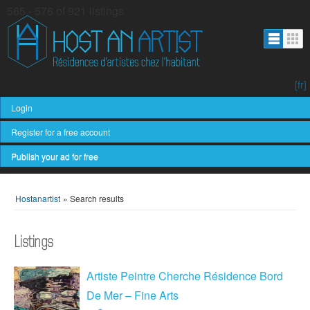
565 - 576 of 921 listings
[fr]
Login
Register for a free account
Publish your ad for free
Hostanartist
»
Search results
Listings
Artiste Peintre Cherche Résidence Bord
De Mer – Fine Arts