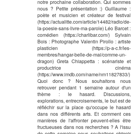
notre prochaine collaboration. Qui sommes
nous ? Petite présentation :) Guillaume :
poète et musicien et créateur de festival
(https://actualitte.com/article/14482/radio/de-
la-poesie-sans-livre-ma-parole) Léo Barcet :
comédien (https://charlibar.com/) Sylvain
Bois : Photographe Valentin Pirollo : artiste
plasticien (https://p-a-c.fr/les-
membres/hangar-belle-de-mai/comme-un-
dragon) Greta Chiappetta : scénariste et
productrice cinéma
(https://www.imdb.com/name/nm11827833/)
Quoi donc ? Nous souhaitons nous
retrouver pendant 1 semaine autour d'un
thème : le hasard. Discussions,
explorations, entrecroisements, le but est de
réfléchir sur la place qu'occupe le hasard
dans nos différents arts. Et comment ces
manières de l'affronter peuvent-elles être
fructueuses dans nos recherches ? A l'issu
de cette semaine nous souhaitons obtenir