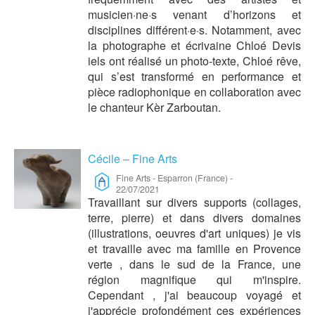
musicien·ne·s venant d’horizons et
disciplines différent·e·s. Notamment, avec
la photographe et écrivaine Chloé Devis
iels ont réalisé un photo-texte, Chloé rêve,
qui s’est transformé en performance et
pièce radiophonique en collaboration avec
le chanteur Kèr Zarboutan.
Cécile – Fine Arts
Fine Arts
-
Esparron (France)
-
22/07/2021
Travaillant sur divers supports (collages,
terre, pierre) et dans divers domaines
(illustrations, oeuvres d'art uniques) je vis
et travaille avec ma famille en Provence
verte , dans le sud de la France, une
région magnifique qui m'inspire.
Cependant , j'ai beaucoup voyagé et
j'apprécie profondément ces expériences