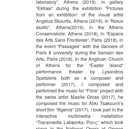
laboratory”, Athens (2019), in gallery
“Ekfrasi” during the exhibition “Pictures
from an exhibition” of the visual artist
Angelos Skourtis, Athens (2019), in “Notus
studio”, Athens(2019), in the Athens
Conservatoire, Athens (2018), in “Espace
des Arts Sans Frontieres”, Paris (2018), in
the event “Passages” with the dancers of
Paris 8 university during the Semain des
Arts, Paris (2018), In the Anglican Church
of Athens for the “Easter island”
performance theater by Lysandros
Spetsieris both as a composer and
performer (2017), I composed and
performed the music for “Filira” project with
the swiss artist Maelle Gross (2017), he
composed the music for Aliki Tsakoumi’s
short film “Ifigenia” (2017), I took part in the
interactive multimedia installation
“Transmedia Labworks: Ρους” which took
place in the National Opera of Greece