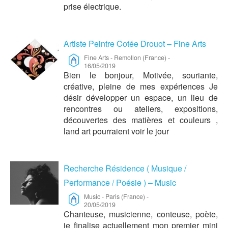
prise électrique.
Artiste Peintre Cotée Drouot – Fine Arts
Fine Arts
-
Remollon (France)
-
16/05/2019
Bien le bonjour, Motivée, souriante,
créative, pleine de mes expériences Je
désir développer un espace, un lieu de
rencontres ou ateliers, expositions,
découvertes des matières et couleurs ,
land art pourraient voir le jour
Recherche Résidence ( Musique /
Performance / Poésie ) – Music
Music
-
Paris (France)
-
20/05/2019
Chanteuse, musicienne, conteuse, poète,
je finalise actuellement mon premier mini