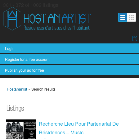
361 - 372 of 1002 listings
[fr]
Login
Register for a free account
Publish your ad for free
Hostanartist
»
Search results
Listings
Recherche Lieu Pour Partenariat De
Résidences – Music