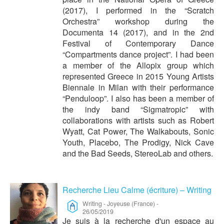
(2017), I performed in the “Scratch
Orchestra” workshop during the
Documenta 14 (2017), and in the 2nd
Festival of Contemporary Dance
“Compartments dance project”. I had been
a member of the Allopix group which
represented Greece in 2015 Young Artists
Biennale in Milan with their performance
“Penduloop”. I also has been a member of
the indy band “Sigmatropic” with
collaborations with artists such as Robert
Wyatt, Cat Power, The Walkabouts, Sonic
Youth, Placebo, The Prodigy, Nick Cave
and the Bad Seeds, StereoLab and others.
Recherche Lieu Calme (écriture) – Writing
Writing
-
Joyeuse (France)
-
26/05/2019
Je suis à la recherche d'un espace au