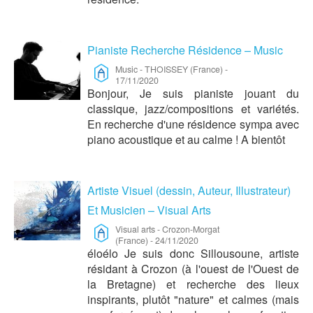
Pianiste Recherche Résidence – Music
Music
-
THOISSEY (France)
-
17/11/2020
Bonjour, Je suis pianiste jouant du
classique, jazz/compositions et variétés.
En recherche d'une résidence sympa avec
piano acoustique et au calme ! A bientôt
Artiste Visuel (dessin, Auteur, Illustrateur)
Et Musicien – Visual Arts
Visual arts
-
Crozon-Morgat
(France)
-
24/11/2020
éloélo Je suis donc Sillousoune, artiste
résidant à Crozon (à l'ouest de l'Ouest de
la Bretagne) et recherche des lieux
inspirants, plutôt "nature" et calmes (mais