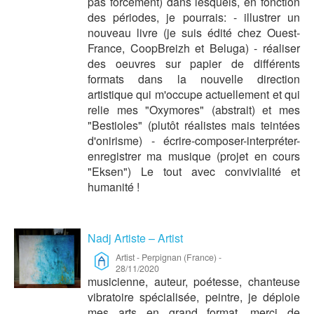
pas forcément) dans lesquels, en fonction
des périodes, je pourrais: - illustrer un
nouveau livre (je suis édité chez Ouest-
France, CoopBreizh et Beluga) - réaliser
des oeuvres sur papier de différents
formats dans la nouvelle direction
artistique qui m'occupe actuellement et qui
relie mes "Oxymores" (abstrait) et mes
"Bestioles" (plutôt réalistes mais teintées
d'onirisme) - écrire-composer-interpréter-
enregistrer ma musique (projet en cours
"Eksen") Le tout avec convivialité et
humanité !
Nadj Artiste – Artist
Artist
-
Perpignan (France)
-
28/11/2020
musicienne, auteur, poétesse, chanteuse
vibratoire spécialisée, peintre, je déploie
mes arts en grand format. merci de