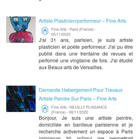
Artiste Plasticien/performeur – Fine Arts
Fine Arts
-
Paris (France)
-
05/11/2020
J'ai 31 ans, parisien, je suis artiste
plasticien et poète performeur. J'ai pu être
publié dans une trentaine de revues et
performé une vingtaine de fois. J'ai étudié
aux Beaux-arts de Versailles.
Demande Hebergement Pour Travaux
Artiste Peintre Sur Paris – Fine Arts
Fine Arts
-
NEUILLY PLAISANCE
(France)
-
06/11/2020
Bonjour, Je suis une artiste peintre,
domiciliée en banlieue parisienne et je
recherche activement un espace à Paris
(minimum 30 m2)qui me permettrait