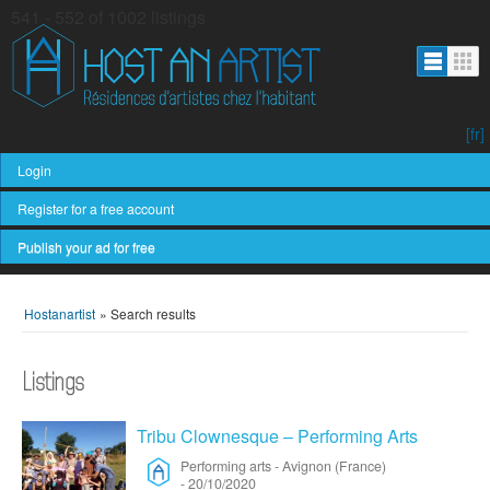
541 - 552 of 1002 listings
[fr]
Login
Register for a free account
Publish your ad for free
Hostanartist
»
Search results
Listings
Tribu Clownesque – Performing Arts
Performing arts
-
Avignon (France)
-
20/10/2020