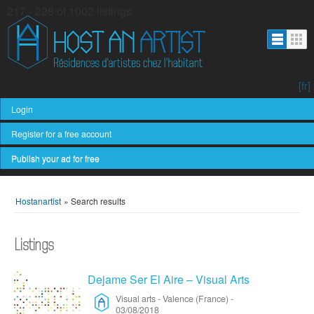
217 - 228 of 1002 listings
[fr]
Login
Register for a free account
Publish your ad for free
Hostanartist
»
Search results
Listings
Dejame Ser El Aire – Visual Arts
Visual arts
-
Valence (France)
-
03/08/2018