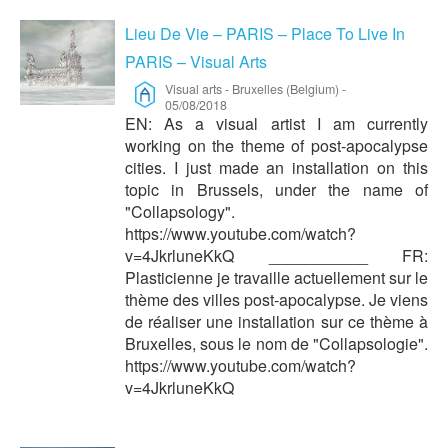
Lieu De Vie – PARIS – Place To Live In
PARIS – Visual Arts
Visual arts
-
Bruxelles (Belgium)
-
05/08/2018
EN: As a visual artist I am currently
working on the theme of post-apocalypse
cities. I just made an installation on this
topic in Brussels, under the name of
"Collapsology".
https://www.youtube.com/watch?
v=4JkrluneKkQ ___________ FR:
Plasticienne je travaille actuellement sur le
thème des villes post-apocalypse. Je viens
de réaliser une installation sur ce thème à
Bruxelles, sous le nom de "Collapsologie".
https://www.youtube.com/watch?
v=4JkrluneKkQ