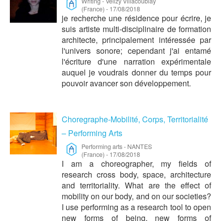
Writing
-
Velizy Villacoublay
(France)
-
17/08/2018
je recherche une résidence pour écrire, je
suis artiste multi-disciplinaire de formation
architecte, principalement intéressée par
l'univers sonore; cependant j'ai entamé
l'écriture d'une narration expérimentale
auquel je voudrais donner du temps pour
pouvoir avancer son développement.
Choregraphe-Mobilité, Corps, Territorialité
– Performing Arts
Performing arts
-
NANTES
(France)
-
17/08/2018
I am a choreographer, my fields of
research cross body, space, architecture
and territoriality. What are the effect of
mobility on our body, and on our societies?
I use performing as a research tool to open
new forms of being, new forms of