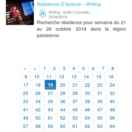
Résidence D’écriture – Writing
Writing
-
Sutton (Canada)
-
25/08/2018
Recherche résidence pour semaine du 21
au 26 octobre 2018 dans la région
parisienne.
«
<
1
2
3
4
5
6
7
8
9
10
11
12
13
14
15
16
17
18
19
20
21
22
23
24
25
26
27
28
29
30
31
32
33
34
35
36
37
38
39
40
41
42
43
44
45
46
47
48
49
50
51
52
53
54
55
56
57
58
59
60
61
62
63
64