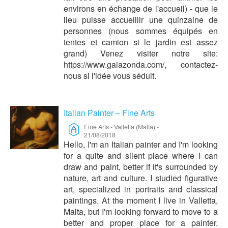
environs en échange de l'accueil) - que le
lieu puisse accueillir une quinzaine de
personnes (nous sommes équipés en
tentes et camion si le jardin est assez
grand) Venez visiter notre site:
https://www.gaiazonda.com/, contactez-
nous si l'idée vous séduit.
Italian Painter – Fine Arts
Fine Arts
-
Valletta (Malta)
-
21/08/2018
Hello, I'm an Italian painter and I'm looking
for a quite and silent place where I can
draw and paint, better if it's surrounded by
nature, art and culture. I studied figurative
art, specialized in portraits and classical
paintings. At the moment I live in Valletta,
Malta, but I'm looking forward to move to a
better and proper place for a painter.