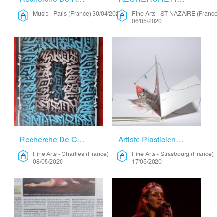
Music
-
Paris (France)
30/04/2020
Fine Arts
-
ST NAZAIRE (France
06/05/2020
Recherche De Cadre Inspirant – Fine Arts
Artiste Plasticienne Et Amoureuse De De La Nature – Fine Arts
Fine Arts
-
Chartres (France)
Fine Arts
-
Strasbourg (France)
08/05/2020
17/05/2020