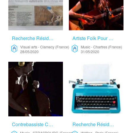
Recherche Résidence Artistique Courte – Visual Arts
Artiste Folk Pour Enregistrement – Music
Visual arts
-
Clamecy (France)
Music
-
Chartres (France)
28/05/2020
31/05/2020
Contrebassiste Cherche Lieu Paisible Dans La Nature Pour Finir De Composer Un Solo De Contrebasse Cet été – Music
Recherche Résidence Pour écrire – Writing