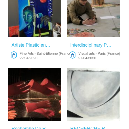
Artiste Plasticienne – Fine Arts
Interdisciplinary Performance Artist – Visual Arts
Fine Arts
-
Saint-Etienne (France)
Visual arts
-
Paris (France)
22/04/2020
27/04/2020
Recherche De Résidence Artistique – Music
RECHERCHE RESIDENCE – Fine Arts