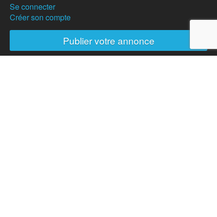
Se connecter
Créer son compte
Publier votre annonce
Nos partenaires
Hostanartist?
How to
The team
Membership
Donation
News
Partners
Press