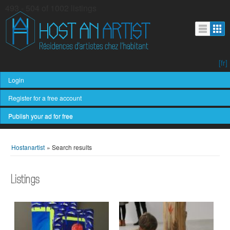
493 - 504 of 1002 listings
[fr]
Login
Register for a free account
Publish your ad for free
Hostanartist
»
Search results
Listings