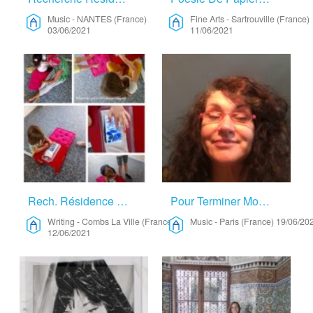
Music
-
NANTES (France)
Fine Arts
-
Sartrouville (France)
03/06/2021
11/06/2021
Rech. Résidence Chez Hôte été 2021 – Writing
Pour Terminer Mon Album – Music
Writing
-
Combs La Ville (France)
Music
-
Paris (France)
19/06/20
12/06/2021