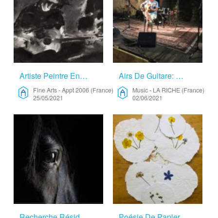
Artiste Peintre En Recherche D’une Résidence – Fine Arts
Airs De Guitare: Créations Et Inetrprétations – Music
Fine Arts
-
Appt 2006 (France)
Music
-
LA RICHE (France)
25/05/2021
02/06/2021
Recherche Résidence – Music
Poésie De Papier – Fine Arts