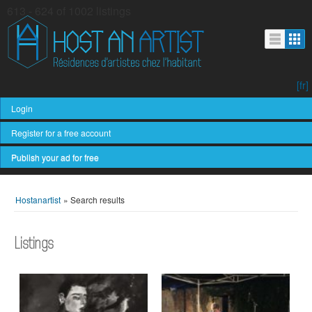
613 - 624 of 1002 listings
[fr]
Login
Register for a free account
Publish your ad for free
Hostanartist
»
Search results
Listings