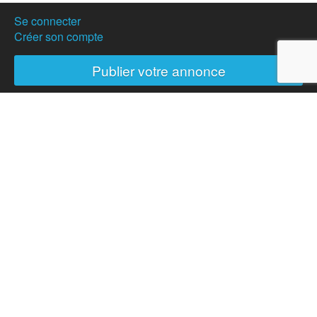
Se connecter
Créer son compte
Publier votre annonce
Nos partenaires
Hostanartist?
How to
The team
Membership
Donation
News
Partners
Press