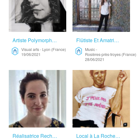
Artiste Polymorphe à La Recherche D’un Lieu De Résidence! – Visual Arts
Flûtiste Et Amatrice De Peinture à L’huile – Music
Visual arts
-
Lyon (France)
Music
-
19/06/2021
Rosières-près-troyes (France)
28/06/2021
Réalisatrice Recherche Lieu Calme Pour écriture De Scénario – Cinema
Local à La Rochelle – Fine Arts