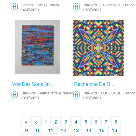
Cinema
-
Paris (France)
Fine Arts
-
La Rochelle (France)
14/07/2021
19/07/2021
Voir Des Sons (in)audibles – Fine Arts
Recherche De Résidence – Fine Arts
Fine Arts
-
Saint Pierre (France)
Fine Arts
-
TOULOUSE (France
19/07/2021
19/07/2021
«
<
1
2
3
4
5
6
7
8
9
10
11
12
13
14
15
16