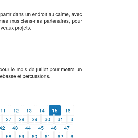
 partir dans un endroit au calme, avec
 mes musiciens-nes partenaires, pour
ouveaux projets.
pour le mois de juillet pour mettre un
rebasse et percussions.
11
12
13
14
15
16
27
28
29
30
31
3
42
43
44
45
46
47
58
59
60
61
62
6