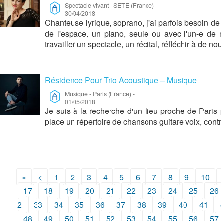
Spectacle vivant
-
SETE (France)
-
30/04/2018
Chanteuse lyrique, soprano, j'ai parfois besoin de
de l'espace, un piano, seule ou avec l'un-e de
travailler un spectacle, un récital, réfléchir à de n
Résidence Pour Trio Acoustique – Musique
Musique
-
Paris (France)
-
01/05/2018
Je suis à la recherche d'un lieu proche de Paris 
place un répertoire de chansons guitare voix, cont
«
<
1
2
3
4
5
6
7
8
9
10
17
18
19
20
21
22
23
24
25
26
2
33
34
35
36
37
38
39
40
41
48
49
50
51
52
53
54
55
56
57