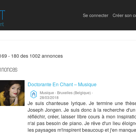
Se connecter
Créer son 
169 - 180 des 1002 annonces
nnonces
Doctorante En Chant – Musique
Musique
-
Bruxelles (Belgique)
-
28/03/2018
Je suis chanteuse lyrique. Je termine une thès
Joseph Jongen. Je suis donc à la recherche d'un 
réfléchir, créer, laisser libre cours à mon inspirat
n'ai pas besoin de piano. Je rêve d'un lieu éloigne
les paysages m'inspirent beaucoup et j'en manque 