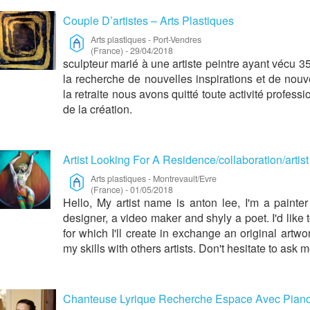
Couple D’artistes – Arts Plastiques
Arts plastiques
-
Port-Vendres
(France)
-
29/04/2018
sculpteur marié à une artiste peintre ayant vécu 
la recherche de nouvelles inspirations et de nouv
la retraite nous avons quitté toute activité profess
de la création.
Artist Looking For A Residence/collaboration/artist 
Arts plastiques
-
Montrevault/Evre
(France)
-
01/05/2018
Hello, My artist name is anton lee, I'm a painte
designer, a video maker and shyly a poet. I'd like
for which I'll create in exchange an original artwo
my skills with others artists. Don't hesitate to ask 
Chanteuse Lyrique Recherche Espace Avec Piano