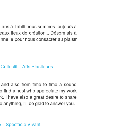
35 ans à Tahiti nous sommes toujours à
eaux lieux de création... Désormais à
ionnelle pour nous consacrer au plaisir
Collectif – Arts Plastiques
r and also from time to time a sound
 to find a host who appreciate my work
rk. I have also a great desire to share
me anything, I'll be glad to answer you.
 – Spectacle Vivant