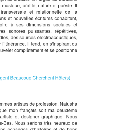
musique, oralité, nature et poésie. Il
transversale et relationnelle de la
ns et nouvelles écritures cohabitent,
rtoire à ses dimensions sociales et
es sonores puissantes, répétitives,
dies, des sources électroacoustiques,
'itinérance. Il tend, en s'inspirant du
nouveler complètement et se positionne
agent Beaucoup Cherchent Hôte(s)
mmes artistes de profession. Natusha
n que mon français soit ma deuxième
rtiste et designer graphique. Nous
s-Bas. Nous serions très heureux de
ons échanges d’histoires et de bons