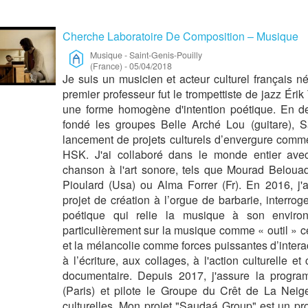
Cherche Laboratoire De Composition – Musique
Musique
-
Saint-Genis-Pouilly
(France)
-
05/04/2018
Je suis un musicien et acteur culturel français
premier professeur fut le trompettiste de jazz Érik
une forme homogène d'intention poétique. En de
fondé les groupes Belle Arché Lou (guitare), S
lancement de projets culturels d’envergure comm
HSK. J'ai collaboré dans le monde entier avec
chanson à l'art sonore, tels que Mourad Belouadi
Pioulard (Usa) ou Alma Forrer (Fr). En 2016, j'a
projet de création à l’orgue de barbarie, interro
poétique qui relie la musique à son enviro
particulièrement sur la musique comme « outil » cé
et la mélancolie comme forces puissantes d’intera
à l’écriture, aux collages, à l'action culturelle
documentaire. Depuis 2017, j'assure la progr
(Paris) et pilote le Groupe du Crêt de La Neig
culturelles. Mon projet "Saudaá Group" est un pro