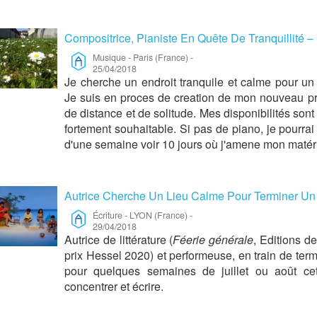
Compositrice, Pianiste En Quête De Tranquillité 
Musique
-
Paris (France)
-
25/04/2018
Je cherche un endroit tranquile et calme pour u
Je suis en proces de creation de mon nouveau pro
de distance et de solitude. Mes disponibilités sont 
fortement souhaitable. Si pas de piano, je pourra
d'une semaine voir 10 jours où j'amene mon matérie
Autrice Cherche Un Lieu Calme Pour Terminer Un L
Écriture
-
LYON (France)
-
29/04/2018
Autrice de littérature (
Féerie générale
, Editions de
prix Hessel 2020) et performeuse, en train de ter
pour quelques semaines de juillet ou août c
concentrer et écrire.