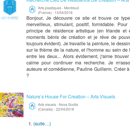
Arts plastiques
-
Montreuil
(France)
-
13/04/2018
Bonjour, Je découvre ce site et trouve ce typ
merveilleux, stimulant, positif, formidable. Pour
principe de résidence artistique (en Irlande e
moments bénis de création et je rêve de pouvo
toujours évident). Je travaille la peinture, le dessin
sur le thème de la nature, et l'homme au sein de la
entre les deux... Alors évidement, j'aime trouver
calme pour continuer ma recherche. Je m'assoc
auteure et comédienne, Pauline Guillerm. Créer à 
?
Nature’s House For Creation – Arts Visuels
Arts visuels
-
Nova Scotia
(Canada)
-
22/04/2018
(suite…)