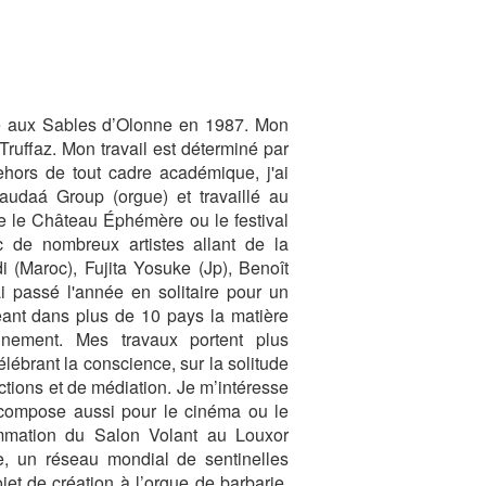
 né aux Sables d’Olonne en 1987. Mon
 Truffaz. Mon travail est déterminé par
hors de tout cadre académique, j'ai
audaá Group (orgue) et travaillé au
e le Château Éphémère ou le festival
 de nombreux artistes allant de la
 (Maroc), Fujita Yosuke (Jp), Benoît
i passé l'année en solitaire pour un
geant dans plus de 10 pays la matière
nnement. Mes travaux portent plus
lébrant la conscience, sur la solitude
ctions et de médiation. Je m’intéresse
 et compose aussi pour le cinéma ou le
ammation du Salon Volant au Louxor
e, un réseau mondial de sentinelles
jet de création à l’orgue de barbarie.