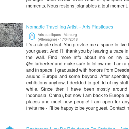
moments. Nous restons joignables à tout moment. 
Nomadic Travelling Artist – Arts Plastiques
Arts plastiques
-
Marburg
(Allemagne)
-
17/04/2018
It´s a simple deal. You provide me a space to live
your guest. And I´ll thank you by leaving a trace 
the wall. Find more info about me on my pa
@ellarbecker and make sure to follow me. I am a 
and in space. I graduated with honors from Dresd
aruund Europe and some beyond. After spending 
exhibtions anyhow, i decided to get rid of my stuff 
while. Since then I have been mostly around 
Indonesia, China), but now I am back to Europe a
places and meet new people! I am open for any
invite me - I´ll be happy to be your guest. Contact
Recherche Lieu De Résidence De Création – Arts