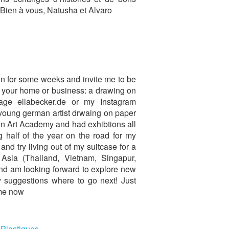
Bien à vous, Natusha et Alvaro
 in for some weeks and invite me to be
in your home or business: a drawing on
ge ellabecker.de or my Instagram
young german artist drwaing on paper
en Art Academy and had exhibtions all
half of the year on the road for my
and try living out of my suitcase for a
Asia (Thailand, Vietnam, Singapur,
nd am looking forward to explore new
 suggestions where to go next! Just
 me now
 Plastiques