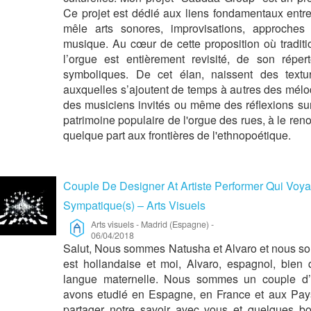
Ce projet est dédié aux liens fondamentaux entre 
mêle arts sonores, improvisations, approches 
musique. Au cœur de cette proposition où traditio
l’orgue est entièrement revisité, de son répe
symboliques. De cet élan, naissent des textur
auxquelles s’ajoutent de temps à autres des mélo
des musiciens invités ou même des réflexions sur l
patrimoine populaire de l'orgue des rues, à le re
quelque part aux frontières de l'ethnopoétique.
Couple De Designer At Artiste Performer Qui Voy
Sympatique(s) – Arts Visuels
Arts visuels
-
Madrid (Espagne)
-
06/04/2018
Salut, Nous sommes Natusha et Alvaro et nous so
est hollandaise et moi, Alvaro, espagnol, bie
langue maternelle. Nous sommes un couple d’a
avons etudié en Espagne, en France et aux Pay
partager notre savoir avec vous et quelques b