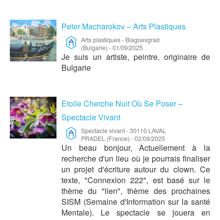
Peter Macharokov – Arts Plastiques
Arts plastiques
-
Blagoevgrad
(Bulgarie)
-
01/09/2025
Je suis un artiste, peintre, originaire de
Bulgarie
Etoile Cherche Nuit Où Se Poser –
Spectacle Vivant
Spectacle vivant
-
30110 LAVAL
PRADEL (France)
-
02/09/2025
Un beau bonjour, Actuellement à la
recherche d'un lieu où je pourrais finaliser
un projet d'écriture autour du clown. Ce
texte, "Connexion 222", est basé sur le
thème du "lien", thème des prochaines
SISM (Semaine d'Information sur la santé
Mentale). Le spectacle se jouera en