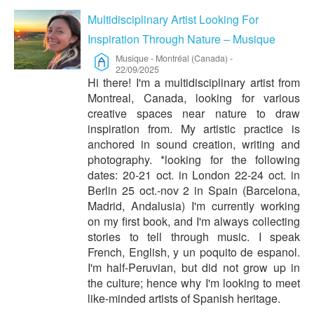
Multidisciplinary Artist Looking For
Inspiration Through Nature – Musique
Musique
-
Montréal (Canada)
-
22/09/2025
Hi there! I'm a multidisciplinary artist from
Montreal, Canada, looking for various
creative spaces near nature to draw
inspiration from. My artistic practice is
anchored in sound creation, writing and
photography. *looking for the following
dates: 20-21 oct. in London 22-24 oct. in
Berlin 25 oct.-nov 2 in Spain (Barcelona,
Madrid, Andalusia) I'm currently working
on my first book, and I'm always collecting
stories to tell through music. I speak
French, English, y un poquito de espanol.
I'm half-Peruvian, but did not grow up in
the culture; hence why I'm looking to meet
like-minded artists of Spanish heritage.