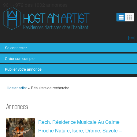
961 - 972 des 1002 annonces
[en]
Se connecter
Créer son compte
Publier votre annonce
Hostanartist
»
Résultats de recherche
Annonces
Rech. Résidence Musicale Au Calme
Proche Nature, Isere, Drome, Savoie –