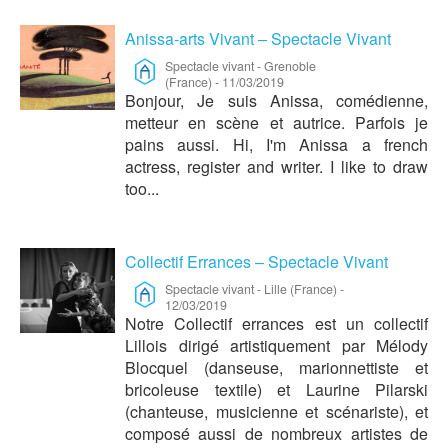
Anissa-arts Vivant – Spectacle Vivant
Spectacle vivant
-
Grenoble
(France)
-
11/03/2019
Bonjour, Je suis Anissa, comédienne,
metteur en scène et autrice. Parfois je
pains aussi. Hi, I'm Anissa a french
actress, register and writer. I like to draw
too...
Collectif Errances – Spectacle Vivant
Spectacle vivant
-
Lille (France)
-
12/03/2019
Notre Collectif errances est un collectif
Lillois dirigé artistiquement par Mélody
Blocquel (danseuse, marionnettiste et
bricoleuse textile) et Laurine Pilarski
(chanteuse, musicienne et scénariste), et
composé aussi de nombreux artistes de