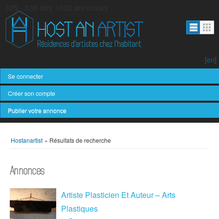
325 - 336 des 1003 annonces
[en]
Se connecter
Créer son compte
Publier votre annonce
Hostanartist
»
Résultats de recherche
Annonces
Artiste Plasticien Et Auteur – Arts
Plastiques