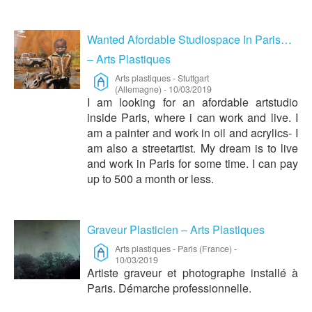
Wanted Afordable Studiospace In Paris…
– Arts Plastiques
Arts plastiques
-
Stuttgart
(Allemagne)
-
10/03/2019
I am looking for an afordable artstudio
inside Paris, where i can work and live. I
am a painter and work in oil and acrylics- I
am also a streetartist. My dream is to live
and work in Paris for some time. I can pay
up to 500 a month or less.
Graveur Plasticien – Arts Plastiques
Arts plastiques
-
Paris (France)
-
10/03/2019
Artiste graveur et photographe installé à
Paris. Démarche professionnelle.