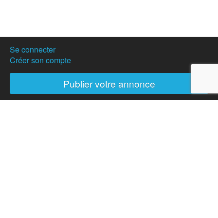
Se connecter
Créer son compte
Publier votre annonce
Nos partenaires
Hostanartist?
How to
The team
Membership
Donation