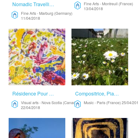
Nomadic Travelling Artist – Fine Arts
Fine Arts
-
Montreuil (France)
13/04/2018
Fine Arts
-
Marburg (Germany)
11/04/2018
Résidence Pour Artiste Peintre – Visual Arts
Compositrice, Pianiste En Quête De Tranquillité – Music
Visual arts
-
Nova Scotia (Canada)
Music
-
Paris (France)
25/04/20
22/04/2018