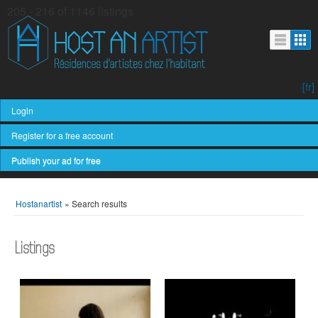
205 - 216 of 1146 listings
[fr]
Login
Register for a free account
Publish your ad for free
Hostanartist
»
Search results
Listings