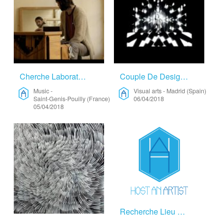
Cherche Laboratoire De Composition – Music
Couple De Designer At Artiste Performer Qui Voyagent Beaucoup Cherchent Hôte(s) Sympatique(s) – Visual Arts
Music
-
Visual arts
-
Madrid (Spain)
Saint-Genis-Pouilly (France)
06/04/2018
05/04/2018
Recherche Lieu De Résidence De Création – Fine Arts