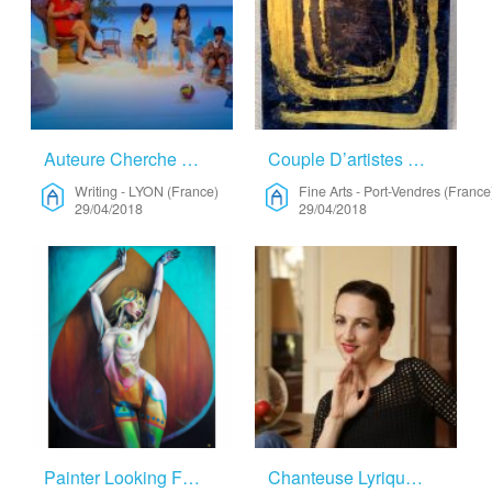
Auteure Cherche Un Lieu Calme – Writing
Couple D’artistes – Fine Arts
Writing
-
LYON (France)
Fine Arts
-
Port-Vendres (France
29/04/2018
29/04/2018
Painter Looking For A Residence/collaboration/artist Collectif – Fine Arts
Chanteuse Lyrique Recherche Espace Avec Piano – Performing Arts