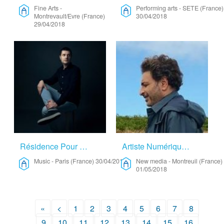
Fine Arts
-
Performing arts
-
SETE (France)
Montrevault/Evre (France)
30/04/2018
29/04/2018
Résidence Pour Trio Acoustique – Music
Artiste Numérique – New Media
Music
-
Paris (France)
30/04/2018
New media
-
Montreuil (France)
01/05/2018
«
<
1
2
3
4
5
6
7
8
9
10
11
12
13
14
15
16