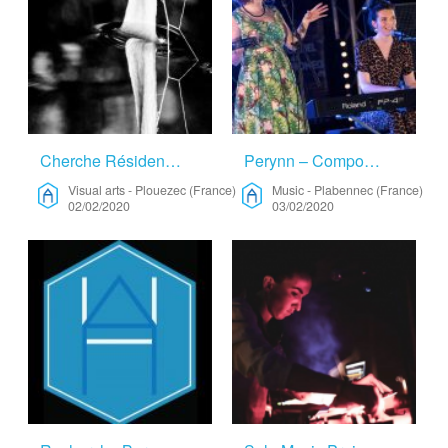
Cherche Résidence – Visual Arts
Perynn – Compositions En Breton – Music
Visual arts
-
Plouezec (France)
Music
-
Plabennec (France)
02/02/2020
03/02/2020