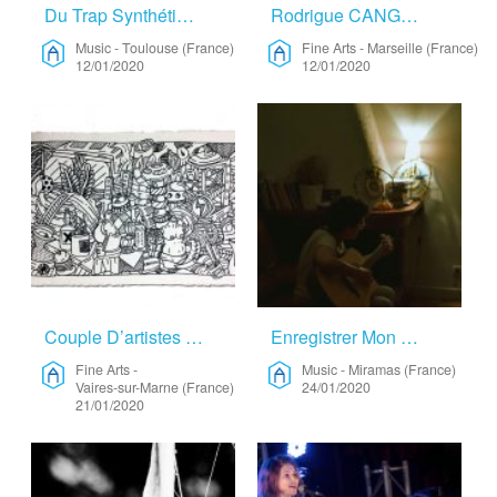
Du Trap Synthétique 10 – Music
Rodrigue CANGOU “Rhalis” – Fine Arts
Music
-
Toulouse (France)
Fine Arts
-
Marseille (France)
12/01/2020
12/01/2020
Couple D’artistes Franco-japonais – Fine Arts
Enregistrer Mon Premier Album ! – Music
Fine Arts
-
Music
-
Miramas (France)
Vaires-sur-Marne (France)
24/01/2020
21/01/2020