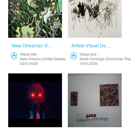
New Orleanian Visual Artist – Visual Arts
Artiste Visuel Dominicain (Abstraction Calligraphique) – Visual Arts
Visual arts
-
Visual arts
-
New Orleans (United States)
Santo Domingo (Dominican Rep
03/01/2020
10/01/2020