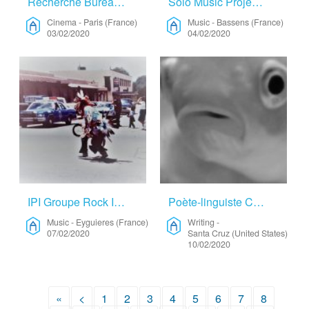
Recherche Bureau Pour Montage De Long-Métrage – L’Étoile Bleue – Cinema
Solo Music Project – Slam And Loop – Music
Cinema
-
Paris (France)
Music
-
Bassens (France)
03/02/2020
04/02/2020
IPI Groupe Rock Independant Recherche Lieu Pour Residence En Milieu Rural – Music
Poète-linguiste Californienne à La Recherche D’une Résidence – Writing
Music
-
Eyguieres (France)
Writing
-
07/02/2020
Santa Cruz (United States)
10/02/2020
«
<
1
2
3
4
5
6
7
8