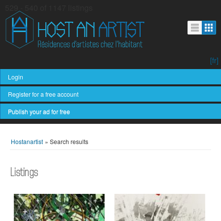
529 - 540 of 1147 listings
[fr]
Login
Register for a free account
Publish your ad for free
Hostanartist
»
Search results
Listings