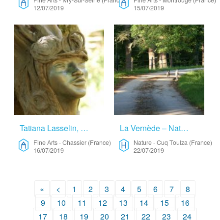
Fine Arts
-
Ivry-Sur-Seine (France)
Fine Arts
-
Montrouge (France)
12/07/2019
15/07/2019
Tatiana Lasselin, Artiste Sculpteur, Déco. – Fine Arts
La Vernède – Nature
Fine Arts
-
Chassier (France)
Nature
-
Cuq Toulza (France)
16/07/2019
22/07/2019
«
<
1
2
3
4
5
6
7
8
9
10
11
12
13
14
15
16
17
18
19
20
21
22
23
24