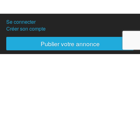
Se connecter
Créer son compte
Publier votre annonce
Nos partenaires
Hostanartist?
How to
The team
Membership
Donation
News