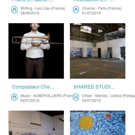
Writing
-
Les Lilas (France)
Cinema
-
Paris (France)
28/06/2019
01/07/2019
Compositeur Cherche Lieu D’accueil Calme Et Simple – Music
SHARED STUDIO | LISBON – Urban
Music
-
AUBERVILLIERS (France)
Urban
-
Marvila - Lisboa (Portug
04/07/2019
04/07/2019