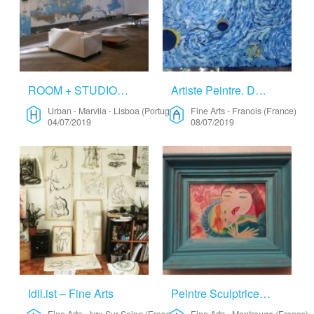
ROOM + STUDIO | LISBON – Urban
Artiste Peintre. DelPrado – Fine Arts
Urban
-
Marvila - Lisboa (Portugal)
Fine Arts
-
Franois (France)
04/07/2019
08/07/2019
Idil.ist – Fine Arts
Peintre Sculptrice – Fine Arts