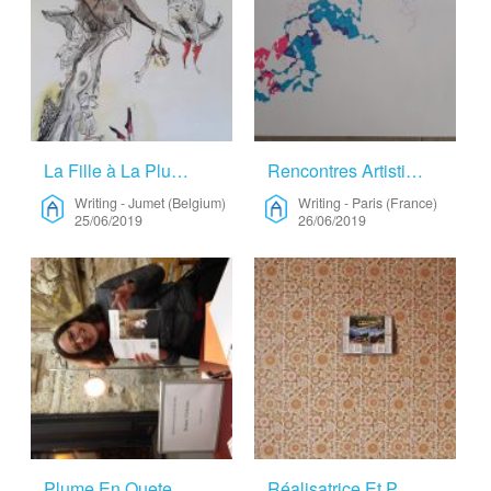
La Fille à La Plume – Writing
Rencontres Artistiques – Writing
Writing
-
Jumet (Belgium)
Writing
-
Paris (France)
25/06/2019
26/06/2019
Plume En Quete De Nid… – Writing
Réalisatrice Et Photographe – Cinema