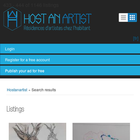
433 - 444 of 1146 listings
[fr]
Login
Register for a free account
Publish your ad for free
Hostanartist
»
Search results
Listings