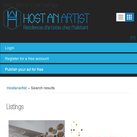
253 - 264 of 1146 listings
[fr]
Login
Register for a free account
Publish your ad for free
Hostanartist
»
Search results
Listings