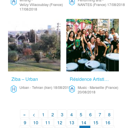
Writing
-
Performing arts
-
Velizy Villacoublay (France)
NANTES (France)
17/08/2018
17/08/2018
Ziba – Urban
Résidence Artistique Pour Percussions – Music
Urban
-
Tehran (Iran)
18/08/2018
Music
-
Marseille (France)
20/08/2018
«
<
1
2
3
4
5
6
7
8
9
10
11
12
13
14
15
16