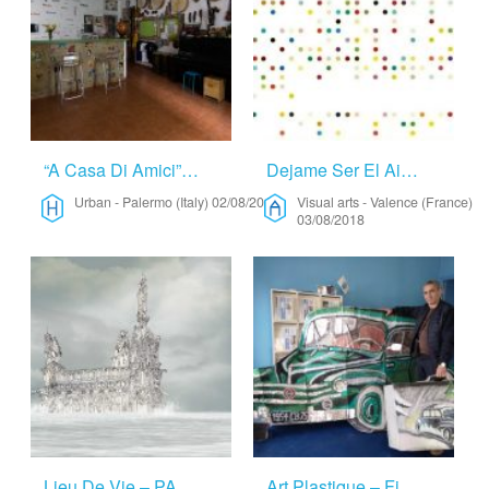
“A Casa Di Amici” Artist Residence – Urban
Dejame Ser El Aire – Visual Arts
Urban
-
Palermo (Italy)
02/08/2018
Visual arts
-
Valence (France)
03/08/2018
Lieu De Vie – PARIS – Place To Live In PARIS – Visual Arts
Art Plastique – Fine Arts