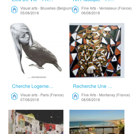
Visual arts
-
Bruxelles (Belgium)
Fine Arts
-
Venissieux (France)
05/08/2018
06/08/2018
Cherche Logement Et Atelier Tranquille Pour Un Séjour Court – Visual Arts
Recherche Une Résidence Pour Travail Plastique – Fine Arts
Visual arts
-
Paris (France)
Fine Arts
-
Montanay (France)
07/08/2018
08/08/2018