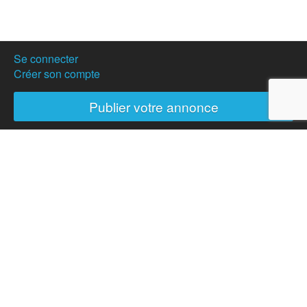
Se connecter
Créer son compte
Publier votre annonce
Nos partenaires
Hostanartist?
How to
The team
Membership
Donation