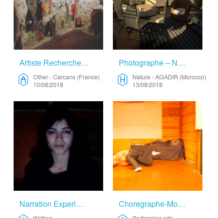
Artiste Recherche Lieu De Vie Au Calme Pour Créer Librement – Other
Photographe – Nature
Other
-
Carcans (France)
Nature
-
AGADIR (Morocco)
10/08/2018
13/08/2018
Narration Experimentale – Writing
Choregraphe-Mobilité, Corps, Territorialité – Performing Arts