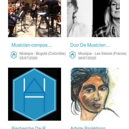
Musician-composer And Singer – Musique
Duo De Musiciens – Musique
Musique
-
Bogotá (Colombie)
Musique
-
Les Salces (France)
05/07/2020
06/07/2020
Recherche De Résidence – Arts Visuels
Artiste Protéiforme En Recherche – Musique