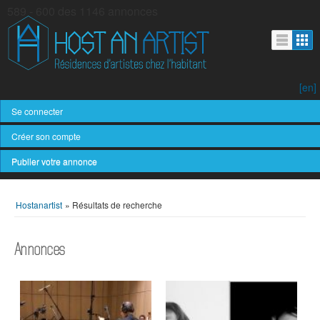
589 - 600 des 1146 annonces
[en]
Se connecter
Créer son compte
Publier votre annonce
Hostanartist
»
Résultats de recherche
Annonces