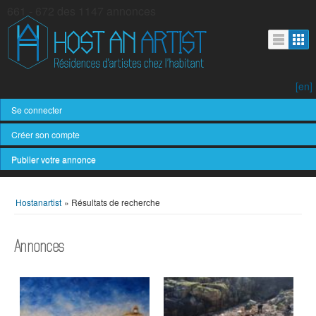
661 - 672 des 1147 annonces
[en]
Se connecter
Créer son compte
Publier votre annonce
Hostanartist
»
Résultats de recherche
Annonces