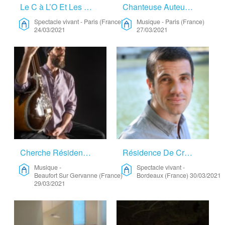
Le C à L’O Et Les Oeuvres Du Corps – Spectacle Vivant
Chanteuse Auteure Compositrice Styliste Dessinateur Peintre – Musique
Spectacle vivant
-
Paris (France)
Musique
-
Paris (France)
24/03/2021
27/03/2021
Cherche Résidence Musique/écriture – Musique
Résidence De Création Pour Le Festival « Les Moissons D’été » – Spectacle Vivant
Musique
-
Spectacle vivant
-
Beaufort Sur Gervanne (France)
Bordeaux (France)
30/03/2021
29/03/2021