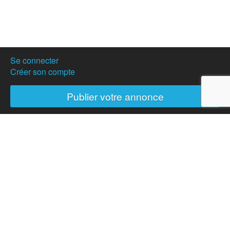
Se connecter
Créer son compte
Publier votre annonce
Nos partenaires
Hostanartist ?
Mode d'emploi
L'équipe
Adhésions