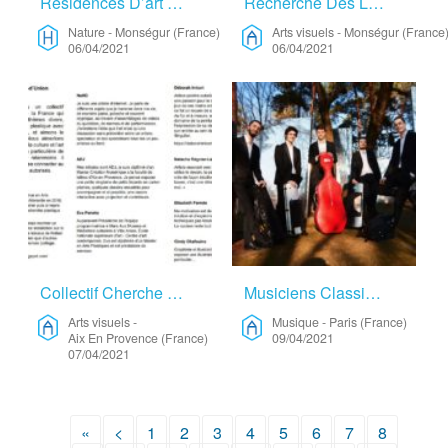
Résidences D’art Plastiques Et Visuelles Pour Artistes Avec Enfants – Nature
Recherche Des Lieux De Travail Pour Venir Avec Deux Enfants – Arts Visuels
Nature
-
Monségur (France)
Arts visuels
-
Monségur (France
06/04/2021
06/04/2021
Collectif Cherche Lieu D’exposition – Arts Visuels
Musiciens Classiques Conservatoire National – Musique
Arts visuels
-
Musique
-
Paris (France)
Aix En Provence (France)
09/04/2021
07/04/2021
«
<
1
2
3
4
5
6
7
8