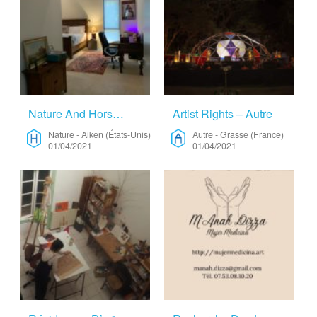
Nature And Horse Country, Daughter Soprano 1 – Nature
Artist Rights – Autre
Nature
-
Aiken (États-Unis)
Autre
-
Grasse (France)
01/04/2021
01/04/2021