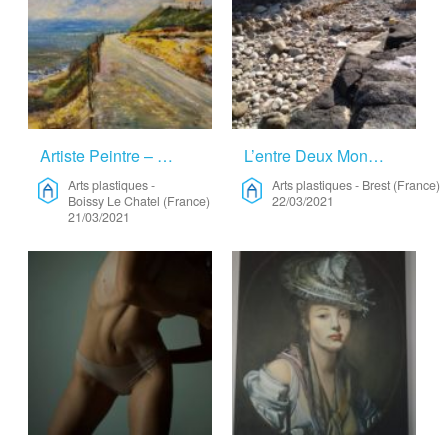
Artiste Peintre – Arts Plastiques
L’entre Deux Mondes/worlds In Between – Arts Plastiques
Arts plastiques
-
Arts plastiques
-
Brest (France)
Boissy Le Chatel (France)
22/03/2021
21/03/2021