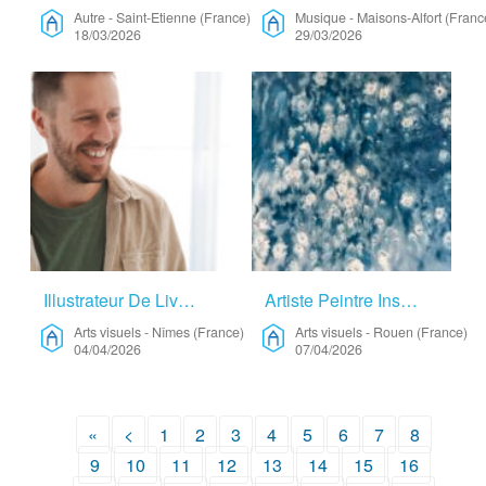
Autre
-
Saint-Etienne (France)
Musique
-
Maisons-Alfort (Franc
18/03/2026
29/03/2026
Illustrateur De Livres – Arts Visuels
Artiste Peintre Inspirée Par La Nature Et L’eau – Arts Visuels
Arts visuels
-
Nîmes (France)
Arts visuels
-
Rouen (France)
04/04/2026
07/04/2026
«
<
1
2
3
4
5
6
7
8
9
10
11
12
13
14
15
16