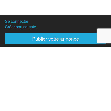
Se connecter
Créer son compte
Publier votre annonce
Nos partenaires
Hostanartist ?
Mode d'emploi
L'équipe
Adhésions
Campagne de don