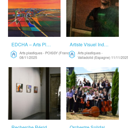
EDCHA – Arts Plastiques
Artiste Visuel Indépendant à La Recherche D’une Résidence En Studio – Arts Plastiques
Arts plastiques
-
POISSY (France)
Arts plastiques
-
08/11/2025
Valladolid (Espagne)
11/11/202
Recherche Résidence Deux à Trois Semaines – Arts Visuels
Orchestre Solidaires – Musique