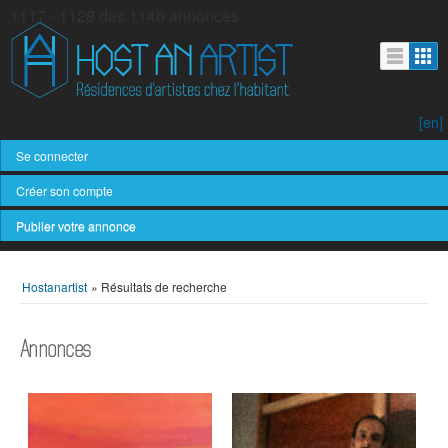
1117 - 1128 des 1146 annonces
[en]
Se connecter
Créer son compte
Publier votre annonce
Hostanartist
»
Résultats de recherche
Annonces