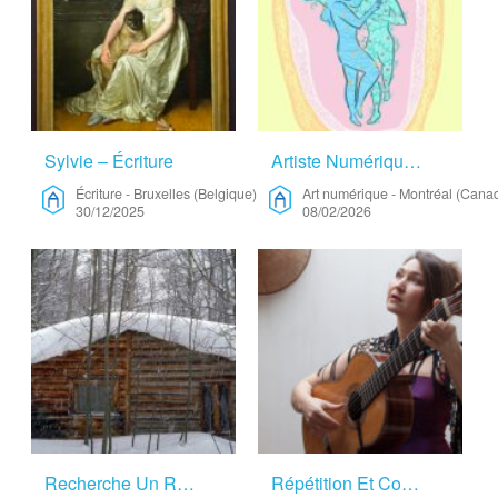
Sylvie – Écriture
Artiste Numérique Et Poète – Art Numérique
Écriture
-
Bruxelles (Belgique)
Art numérique
-
Montréal (Cana
30/12/2025
08/02/2026
Recherche Un Refuge Pour Fabriquer Des Vêtements Et écrire – Autre
Répétition Et Composition Chanson Acoustique – Musique