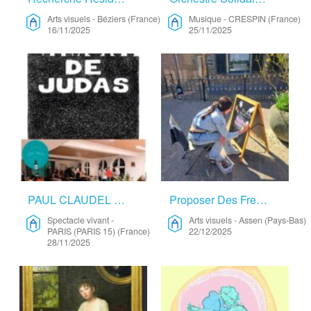
Arts visuels
-
Béziers (France)
Musique
-
CRESPIN (France)
16/11/2025
25/11/2025
PAUL CLAUDEL : LA MORT DE JUDAS – Spectacle Vivant
Proposer Des Fresques Murales, Du Chalk Art Ou De La Peinture Sur Vitrine – Arts Visuels
Spectacle vivant
-
Arts visuels
-
Assen (Pays-Bas)
PARIS (PARIS 15) (France)
22/12/2025
28/11/2025