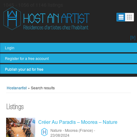
1045 - 1056 of 1146 listings
[fr]
Login
Register for a free account
Publish your ad for free
Hostanartist
»
Search results
Listings
Créer Au Paradis – Moorea – Nature
Nature
-
Moorea (France)
-
23/08/2024