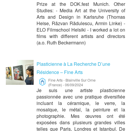
Prize at the DOK.fest Munich. Other
Studies: - Media Art at the University of
Arts and Design in Karlsruhe (Thomas
Heise, Răzvan Rădulescu, Armin Linke) -
ELO Filmschool Helsiki - I worked a lot on
films with different artists and directors
(a.o. Ruth Beckermann)
Plasticienne à La Recherche D’une
Résidence – Fine Arts
Fine Arts
-
Blainville Sur Orne
(France)
-
06/09/2024
Je suis une artiste plasticienne
passionnée avec une pratique diversifiée
incluant la céramique, le verre, la
mosaïque, le métal, la peinture et la
photographie. Mes œuvres ont été
exposées dans plusieurs grandes villes
telles que Paris, Londres et Istanbul. De