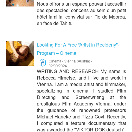
Nous offrons un espace pouvant accueillir
des spectacles, concerts au sein d'un petit
hôtel familial convivial sur l'île de Moorea,
en face de Tahiti.
Looking For A Free “Artist In Recideny”-
Program – Cinema
Cinema
-
Vienna (Austria)
-
02/09/2024
WRITING AND RESEARCH My name is
Rebecca Hirneise, and I live and work in
Vienna. I am a media artist and filmmaker,
specializing in cinema. I studied Film
Directing and Screenwriting at the
prestigious Film Academy Vienna, under
the guidance of renowned professors
Michael Haneke and Tizza Covi. Recently,
I completed a feature documentary that
was awarded the "VIKTOR DOK.deutsch"-