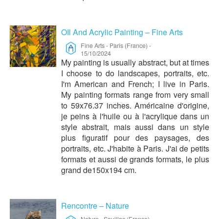
OIl And Acrylic Painting – Fine Arts
Fine Arts
-
Paris (France)
-
15/10/2024
My painting is usually abstract, but at times
I choose to do landscapes, portraits, etc.
I'm American and French; I live in Paris.
My painting formats range from very small
to 59x76.37 inches. Américaine d'origine,
je peins à l'huile ou à l'acrylique dans un
style abstrait, mais aussi dans un style
plus figuratif pour des paysages, des
portraits, etc. J'habite à Paris. J'ai de petits
formats et aussi de grands formats, le plus
grand de150x194 cm.
Rencontre – Nature
Nature
-
Souillac (France)
-