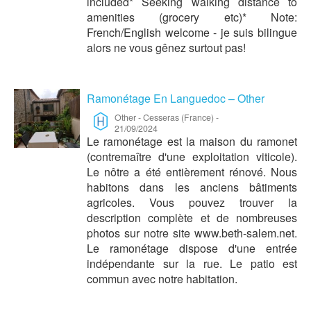
included* Seeking walking distance to
amenities (grocery etc)* Note:
French/English welcome - je suis bilingue
alors ne vous gênez surtout pas!
Ramonétage En Languedoc – Other
Other
-
Cesseras (France)
-
21/09/2024
Le ramonétage est la maison du ramonet
(contremaître d'une exploitation viticole).
Le nôtre a été entièrement rénové. Nous
habitons dans les anciens bâtiments
agricoles. Vous pouvez trouver la
description complète et de nombreuses
photos sur notre site www.beth-salem.net.
Le ramonétage dispose d'une entrée
indépendante sur la rue. Le patio est
commun avec notre habitation.