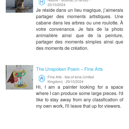
23/10/2024
Je réside dans un lieu magique, j’aimerais
partager des moments artistiques. Une
cabane dans les arbres ou une roulotte. À
votre convenance. Je fais de la photo
animalière ainsi que de la peinture,
partager des moments simples ainsi que
des moments de création.
The Unspoken Poem – Fine Arts
Fine Arts
-
Isle.of Iona (United
Kingdom)
-
29/10/2024
Hi, I am a painter looking for a space
where I can produce some large pieces. I'd
like to stay away from any classfication of
my own work, I'll leave that up for viewers.