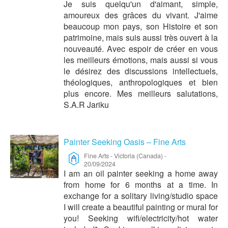
Je suis quelqu'un d'aimant, simple,
amoureux des grâces du vivant. J'aime
beaucoup mon pays, son Histoire et son
patrimoine, mais suis aussi très ouvert à la
nouveauté. Avec espoir de créer en vous
les meilleurs émotions, mais aussi si vous
le désirez des discussions intellectuels,
théologiques, anthropologiques et bien
plus encore. Mes meilleurs salutations,
S.A.R Jariku
Painter Seeking Oasis – Fine Arts
Fine Arts
-
Victoria (Canada)
-
20/09/2024
I am an oil painter seeking a home away
from home for 6 months at a time. In
exchange for a solitary living/studio space
I will create a beautiful painting or mural for
you! Seeking wifi/electricity/hot water