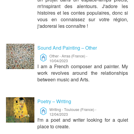
m'inspirant des alentours. J'adore les
histoires et les contes populaires, donc si
vous en connaissez sur votre région,
j'adorerai les connaître !
Sound And Painting – Other
Other
-
Arras (France)
-
10/04/2023
I am a French composer and painter. My
work revolves around the relationships
between music and Arts.
Poetry – Writing
Writing
-
Toulouse (France)
-
12/04/2023
I'm a poet and writer looking for a quiet
place to create.