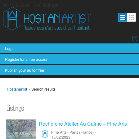
901 - 912 of 1146 listings
[fr]
Login
Register for a free account
Publish your ad for free
Hostanartist
»
Search results
Listings
Recherche Atelier Au Calme – Fine Arts
Fine Arts
-
Paris (France)
-
15/02/2023