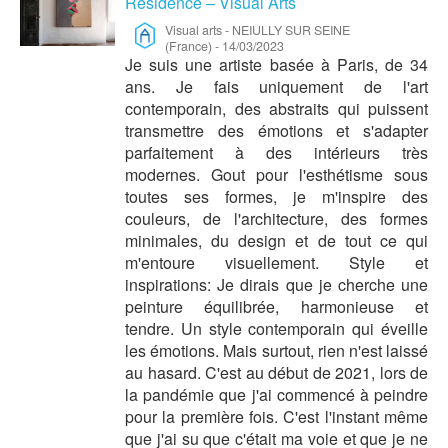
Résidence – Visual Arts
Visual arts
-
NEIULLY SUR SEINE
(France)
-
14/03/2023
Je suis une artiste basée à Paris, de 34
ans. Je fais uniquement de l'art
contemporain, des abstraits qui puissent
transmettre des émotions et s'adapter
parfaitement à des intérieurs très
modernes. Gout pour l'esthétisme sous
toutes ses formes, je m'inspire des
couleurs, de l'architecture, des formes
minimales, du design et de tout ce qui
m'entoure visuellement. Style et
inspirations: Je dirais que je cherche une
peinture équilibrée, harmonieuse et
tendre. Un style contemporain qui éveille
les émotions. Mais surtout, rien n'est laissé
au hasard. C'est au début de 2021, lors de
la pandémie que j'ai commencé à peindre
pour la première fois. C'est l'instant même
que j'ai su que c'était ma voie et que je ne