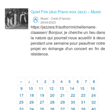
Quiet Fire (duo Piano-voix Jazz) – Music
Music
-
Crest (France)
-
26/04/2023
https://jazzsra.fr/author/michellemarie-
claassen/ Bonjour, je cherche un lieu dans
la nature qui pourrait nous acueillir à deux
pendant une semaine pour peaufiner notre
projet en échange d'un concert en fin de
résidence.
«
<
1
2
3
4
5
6
7
8
9
10
11
12
13
14
15
16
17
18
19
20
21
22
23
24
25
26
27
28
29
30
31
32
33
34
35
36
37
38
39
40