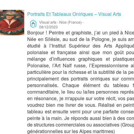
Portraits Et Tableaux Oniriques – Visual Arts
Visual arts
-
Nice (France)
-
08/12/2023
Bonjour ! Peintre et graphiste, j’ai un pied à Nic
Née en Silésie, au sud de la Pologne, je suis arr
étudié à l’Institut Supérieur des Arts Appliqu
polonaise et française ainsi que mon goût pou
mélange d’influences graphiques et plastique
Polonaise, l’Art Naïf russe, l’Expressionnisme a
particulière pour la richesse et la subtilité de la 
principalement des portraits oniriques sur com
personnalisés. Chaque élément du tableau 
commanditaire, le lieu ou la/les personnes repré
en résonance, je m'appuie sur votre récit, vos pa
voudrez bien me livrer de vous. Réalisé en peintu
tableau est ensuite verni pour une parfaite conse
peinte à la main. Je réponds aussi bien à des c
de structures commerciales ou associatives (Group
générationnelles sur les Alpes maritimes)