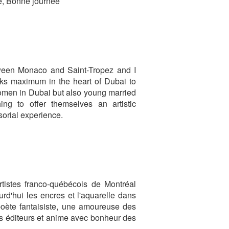
té, Bonne journée
ween Monaco and Saint-Tropez and I
eks maximum in the heart of Dubai to
women in Dubai but also young married
ing to offer themselves an artistic
sorial experience.
tistes franco-québécois de Montréal
ourd'hui les encres et l'aquarelle dans
poète fantaisiste, une amoureuse des
ents éditeurs et anime avec bonheur des