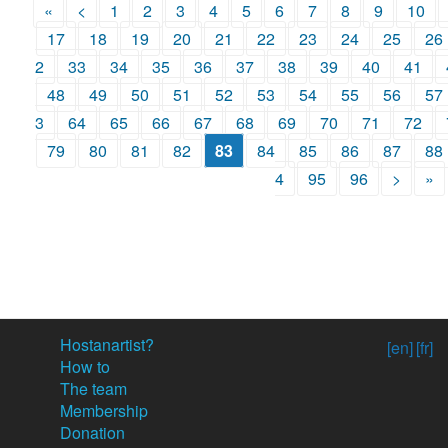
«
<
1
2
3
4
5
6
7
8
9
10
17
18
19
20
21
22
23
24
25
26
2
33
34
35
36
37
38
39
40
41
48
49
50
51
52
53
54
55
56
57
3
64
65
66
67
68
69
70
71
72
79
80
81
82
83
84
85
86
87
88
4
95
96
>
»
Hostanartist?
[en]
[fr]
How to
The team
Membership
Donation