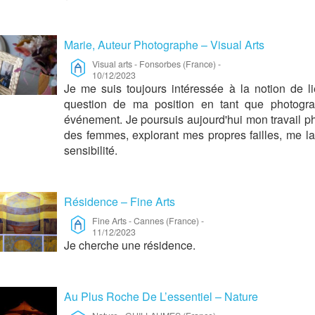
Marie, Auteur Photographe – Visual Arts
Visual arts
-
Fonsorbes (France)
-
10/12/2023
Je me suis toujours intéressée à la notion de lie
question de ma position en tant que photog
événement. Je poursuis aujourd'hui mon travail ph
des femmes, explorant mes propres failles, me la
sensibilité.
Résidence – Fine Arts
Fine Arts
-
Cannes (France)
-
11/12/2023
Je cherche une résidence.
Au Plus Roche De L’essentiel – Nature