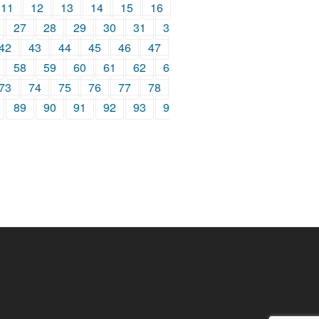
11
12
13
14
15
16
27
28
29
30
31
3
42
43
44
45
46
47
58
59
60
61
62
6
73
74
75
76
77
78
89
90
91
92
93
9