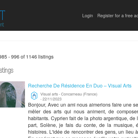
Login
Register for a free a
985 - 996 of 1146 listings
istings
Recherche De Résidence En Duo – Visual Arts
Visual arts
-
Concarneau (France)
-
22/11/2023
Bonjour, Avec un ami nous aimerions faire une se
mêler des arts qui nous animent, de composer 
habitants. Cyprien fait de la photo argentique, de 
part, Solène, je fais du conte, de la musique, é
histoires. L'idée de rencontrer des gens, un lieu 