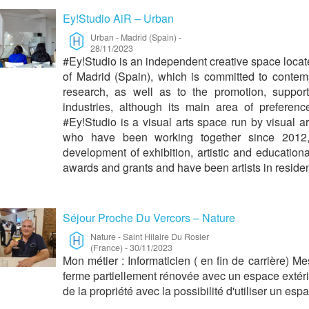
Ey!Studio AiR – Urban
Urban
-
Madrid (Spain)
-
28/11/2023
#Ey!Studio is an independent creative space loca
of Madrid (Spain), which is committed to contemp
research, as well as to the promotion, suppor
industries, although its main area of preferenc
#Ey!Studio is a visual arts space run by visual a
who have been working together since 2012,
development of exhibition, artistic and educatio
awards and grants and have been artists in residence
Séjour Proche Du Vercors – Nature
Nature
-
Saint Hilaire Du Rosier
(France)
-
30/11/2023
Mon métier : Informaticien ( en fin de carrière) Me
ferme partiellement rénovée avec un espace extér
de la propriété avec la possibilité d'utiliser un es