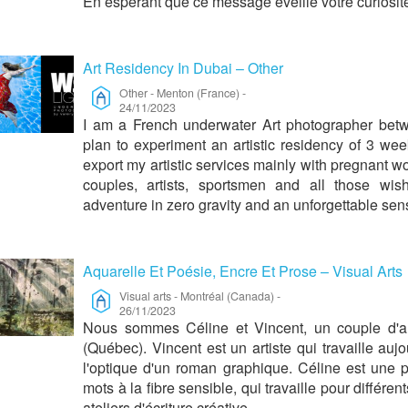
En espérant que ce message éveille votre curiosi
Art Residency In Dubai – Other
Other
-
Menton (France)
-
24/11/2023
I am a French underwater Art photographer bet
plan to experiment an artistic residency of 3 we
export my artistic services mainly with pregnant 
couples, artists, sportsmen and all those wish
adventure in zero gravity and an unforgettable sen
Aquarelle Et Poésie, Encre Et Prose – Visual Arts
Visual arts
-
Montréal (Canada)
-
26/11/2023
Nous sommes Céline et Vincent, un couple d'ar
(Québec). Vincent est un artiste qui travaille auj
l'optique d'un roman graphique. Céline est une 
mots à la fibre sensible, qui travaille pour différ
ateliers d'écriture créative.