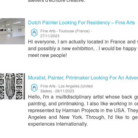
Dutch Painter Looking For Residency – Fine Arts
Fine Arts
-
Toulouse (France)
-
27/11/2023
Hi everyone, I am actually located in France and
and possibly a new exhibition, . I would be happy 
meet new people!
Muralist, Painter, Printmaker Looking For An Adven
Fine Arts
-
Los Angeles (United
States)
-
28/11/2023
Hello, I'm a multidisciplinary artist whose back gro
painting, and printmaking. I also like working in ce
represented by Harman Projects in the USA. They 
Angeles and New York. Through, I'd like to ge
experiences internationally.