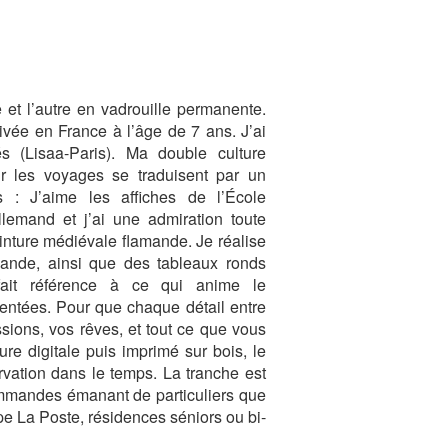
e et l’autre en vadrouille permanente.
ivée en France à l’âge de 7 ans. J’ai
és (Lisaa-Paris). Ma double culture
r les voyages se traduisent par un
s : J’aime les affiches de l’École
llemand et j’ai une admiration toute
peinture médiévale flamande. Je réalise
mande, ainsi que des tableaux ronds
fait référence à ce qui anime le
sentées. Pour que chaque détail entre
ssions, vos rêves, et tout ce que vous
re digitale puis imprimé sur bois, le
rvation dans le temps. La tranche est
ommandes émanant de particuliers que
e La Poste, résidences séniors ou bi-