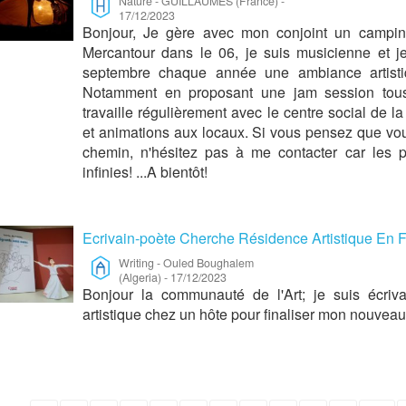
Nature
-
GUILLAUMES (France)
-
17/12/2023
Bonjour, Je gère avec mon conjoint un campin
Mercantour dans le 06, je suis musicienne et 
septembre chaque année une ambiance artisti
Notamment en proposant une jam session tous 
travaille régulièrement avec le centre social de 
et animations aux locaux. Si vous pensez que vou
chemin, n'hésitez pas à me contacter car les p
infinies! ...A bientôt!
Ecrivain-poète Cherche Résidence Artistique En F
Writing
-
Ouled Boughalem
(Algeria)
-
17/12/2023
Bonjour la communauté de l'Art; je suis écriv
artistique chez un hôte pour finaliser mon nouveau 