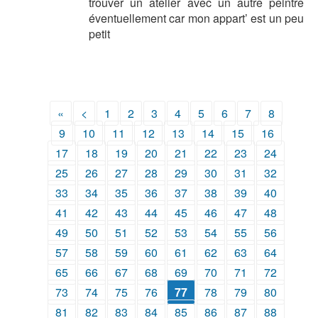
trouver un atelier avec un autre peintre
éventuellement car mon appart’ est un peu
petit
«
<
1
2
3
4
5
6
7
8
9
10
11
12
13
14
15
16
17
18
19
20
21
22
23
24
25
26
27
28
29
30
31
32
33
34
35
36
37
38
39
40
41
42
43
44
45
46
47
48
49
50
51
52
53
54
55
56
57
58
59
60
61
62
63
64
65
66
67
68
69
70
71
72
73
74
75
76
77
78
79
80
81
82
83
84
85
86
87
88