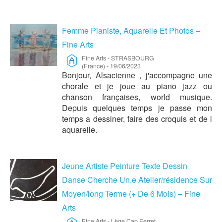
Femme Pianiste, Aquarelle Et Photos –
Fine Arts
Fine Arts
-
STRASBOURG
(France)
-
19/06/2023
Bonjour, Alsacienne , j'accompagne une
chorale et je joue au piano jazz ou
chanson françaises, world musique.
Depuis quelques temps je passe mon
temps a dessiner, faire des croquis et de l
aquarelle.
Jeune Artiste Peinture Texte Dessin
Danse Cherche Un.e Atelier/résidence Sur
Moyen/long Terme (+ De 6 Mois) – Fine
Arts
Fine Arts
-
Lège Cap Ferret