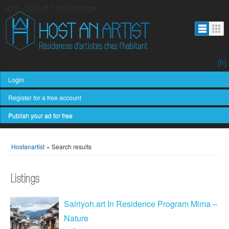
913 - 924 of 1146 listings
[fr]
Login
Register for a free account
Publish your ad for free
Hostanartist
»
Search results
Listings
Sairiyoh.art In Residence Program Mima –
Nature