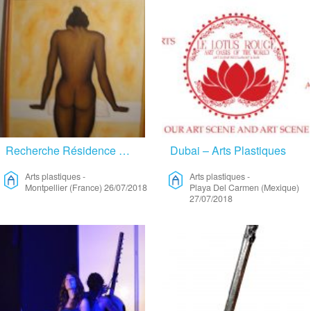
Recherche Résidence D’artiste – Arts Plastiques
Dubai – Arts Plastiques
Arts plastiques
-
Arts plastiques
-
Montpellier (France)
26/07/2018
Playa Del Carmen (Mexique)
27/07/2018