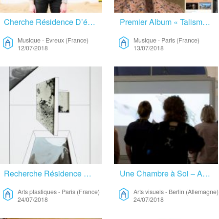
Cherche Résidence D’écriture Et Musique En Normandie – Musique
Premier Album « Talisman » – Juillet 2018 – Musique
Musique
-
Evreux (France)
Musique
-
Paris (France)
12/07/2018
13/07/2018
Recherche Résidence En échange De Dessins – Arts Plastiques
Une Chambre à Soi – Arts Visuels
Arts plastiques
-
Paris (France)
Arts visuels
-
Berlin (Allemagne)
24/07/2018
24/07/2018