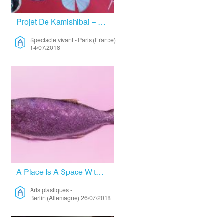
Projet De Kamishibai – Spectacle Vivant
Spectacle vivant
-
Paris (France)
14/07/2018
A Place Is A Space With A Meaning – Arts Plastiques
Arts plastiques
-
Berlin (Allemagne)
26/07/2018