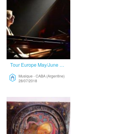
Tour Europe May/June 2019, And A Time To Compose. – Musique
Musique
-
CABA (Argentine)
28/07/2018