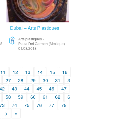
Dubai – Arts Plastiques
Arts plastiques
-
18
Plaza Del Carmen (Mexique)
01/08/2018
11
12
13
14
15
16
27
28
29
30
31
3
42
43
44
45
46
47
58
59
60
61
62
6
73
74
75
76
77
78
>
»