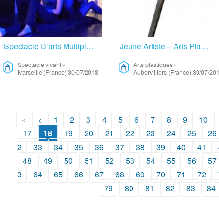
Spectacle D’arts Multiples – Spectacle Vivant
Jeune Artiste – Arts Plastiques
Spectacle vivant
-
Arts plastiques
-
Marseille (France)
30/07/2018
Aubervilliers (France)
30/07/20
«
<
1
2
3
4
5
6
7
8
9
10
17
18
19
20
21
22
23
24
25
26
2
33
34
35
36
37
38
39
40
41
48
49
50
51
52
53
54
55
56
57
3
64
65
66
67
68
69
70
71
72
79
80
81
82
83
84