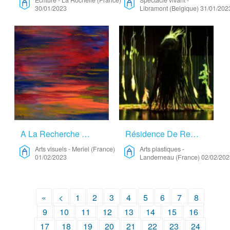
Écriture
-
La Rochelle (France)
Spectacle vivant
-
30/01/2023
Libramont (Belgique)
31/01/202
A La Recherche Du Lieu D’inspiration… – Arts Visuels
Résidence De Recherche Et De Création – Arts Plastiques
Arts visuels
-
Meriel (France)
Arts plastiques
-
01/02/2023
Landerneau (France)
02/02/202
«
<
1
2
3
4
5
6
7
8
9
10
11
12
13
14
15
16
17
18
19
20
21
22
23
24