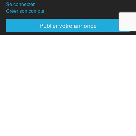
Se connecter
Créer son compte
Publier votre annonce
Nos partenaires
Hostanartist ?
Mode d'emploi
L'équipe
Adhésions
Campagne de don
Actualités
Partenaires
Presse