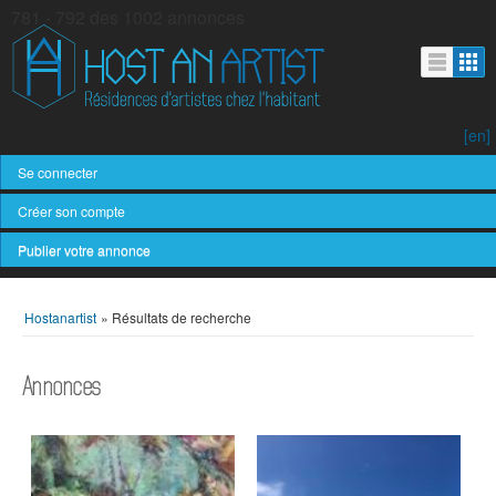
781 - 792 des 1002 annonces
[en]
Se connecter
Créer son compte
Publier votre annonce
Hostanartist
»
Résultats de recherche
Annonces