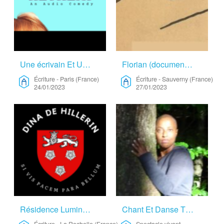
Une écrivain Et Une Illustratrice Anglophone – Écriture
Florian (documentariste Audio, écrivain) – Écriture
Écriture
-
Paris (France)
Écriture
-
Sauverny (France)
24/01/2023
27/01/2023
Résidence Lumineuse – Écriture
Chant Et Danse Thérapeutique – Spectacle Vivant