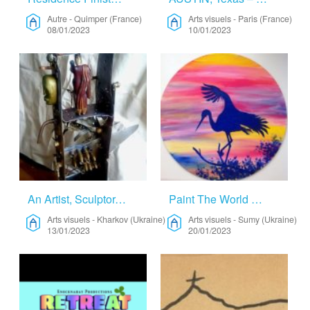
Autre
-
Quimper (France)
Arts visuels
-
Paris (France)
08/01/2023
10/01/2023
An Artist, Sculptor, Designer Is Looking For Space For Realization. – Arts Visuels
Paint The World With Colors Of My Dreams – Arts Visuels
Arts visuels
-
Kharkov (Ukraine)
Arts visuels
-
Sumy (Ukraine)
13/01/2023
20/01/2023