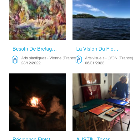
Besoin De Bretagne – Arts Plastiques
La Vision Du Fleuve – Arts Visuels
Arts plastiques
-
Vienne (France)
Arts visuels
-
LYON (France)
28/12/2022
06/01/2023
Résidence Finistère – Autre
AUSTIN, Texas – Arts Visuels