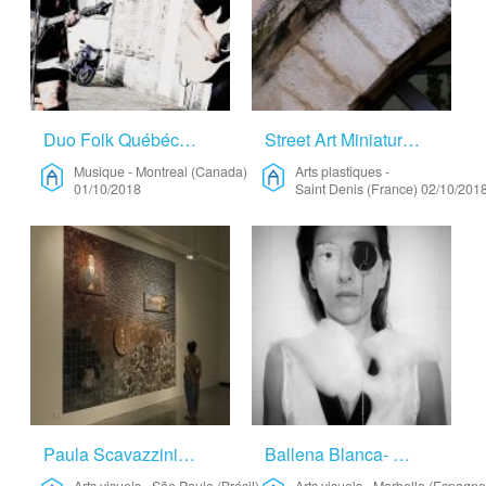
Duo Folk Québécois – Musique
Street Art Miniature – Arts Plastiques
Musique
-
Montreal (Canada)
Arts plastiques
-
01/10/2018
Saint Denis (France)
02/10/201
Paula Scavazzini – Arts Visuels
Ballena Blanca- Nomad Project – Arts Visuels