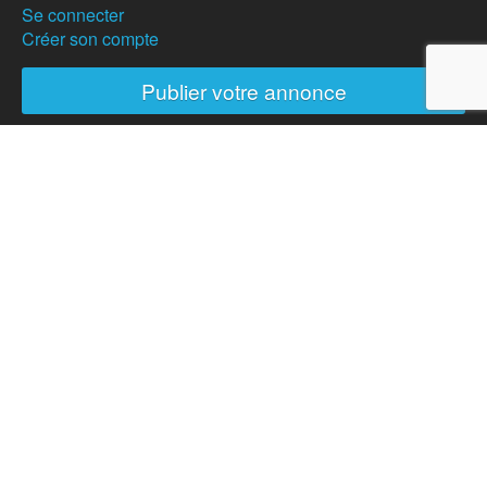
Se connecter
Créer son compte
Publier votre annonce
Nos partenaires
Hostanartist ?
Mode d'emploi
L'équipe
Adhésions
Campagne de don
Actualités
Partenaires
Presse