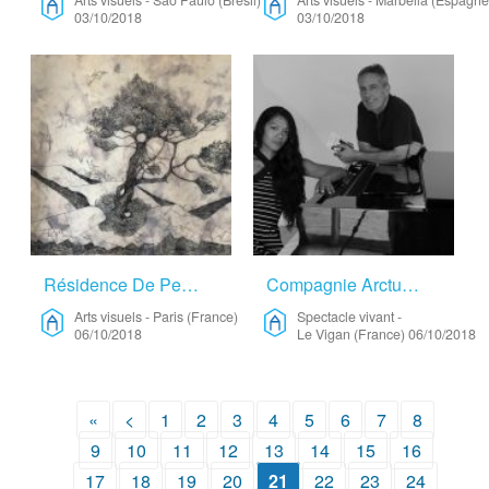
Arts visuels
-
São Paulo (Brésil)
Arts visuels
-
Marbella (Espagne
03/10/2018
03/10/2018
Résidence De Peintre – Arts Visuels
Compagnie Arcturus – Spectacle Vivant
Arts visuels
-
Paris (France)
Spectacle vivant
-
06/10/2018
Le Vigan (France)
06/10/2018
«
<
1
2
3
4
5
6
7
8
9
10
11
12
13
14
15
16
17
18
19
20
21
22
23
24