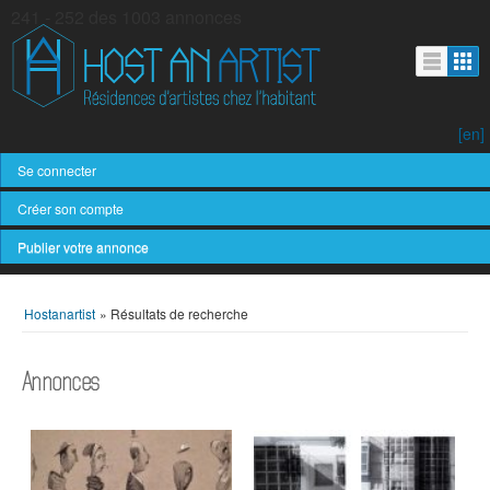
241 - 252 des 1003 annonces
[en]
Se connecter
Créer son compte
Publier votre annonce
Hostanartist
»
Résultats de recherche
Annonces