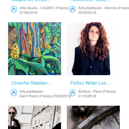
Arts visuels
-
CAJARC (France)
Arts plastiques
-
Volonne (Franc
27/09/2018
29/09/2018
Cherche Résidence Sur Lille Et Proxi… – Arts Plastiques
Fiction Writer Looking For Housing Support – Écriture
Arts plastiques
-
Écriture
-
Paris (France)
Saint Pierre (France)
29/09/2018
01/10/2018