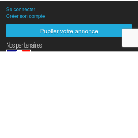
Se connecter
Créer son compte
Publier votre annonce
Nos partenaires
Hostanartist ?
Mode d'emploi
L'équipe
Adhésions
Campagne de don
Actualités
Partenaires
Presse