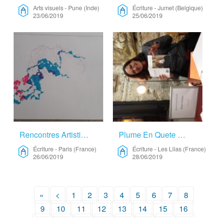
Arts visuels
-
Pune (Inde)
Écriture
-
Jumet (Belgique)
23/06/2019
25/06/2019
Rencontres Artistiques – Écriture
Plume En Quete De Nid… – Écriture
Écriture
-
Paris (France)
Écriture
-
Les Lilas (France)
26/06/2019
28/06/2019
«
<
1
2
3
4
5
6
7
8
9
10
11
12
13
14
15
16