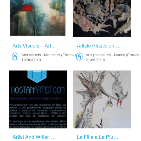
Arts Visuels – Arts Visuels
Artiste Plasticienne Recherche Un Lieu De Résidence – Arts Plastiques
Arts visuels
-
Montelier (France)
Arts plastiques
-
Nancy (France)
19/06/2019
21/06/2019
Artist And Writer, Happy Traveller – Arts Visuels
La Fille à La Plume – Écriture