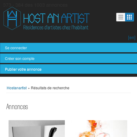
373 - 384 des 1003 annonces
[en]
Se connecter
Créer son compte
Publier votre annonce
Hostanartist
»
Résultats de recherche
Annonces