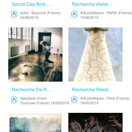
Secret Des Bois – Autre
Recherche Atelier D’artiste – Arts Plastiques
Autre
-
Bayonne (France)
Arts plastiques
-
PARIS (France)
04/06/2019
15/06/2019
Recherche De Résiedence En Pleine Nature – Spectacle Vivant
Recherche Résidence à Long Terme – Arts Plastiques
Spectacle vivant
-
Arts plastiques
-
Paris (France)
Toulouse (France)
16/06/2019
18/06/2019