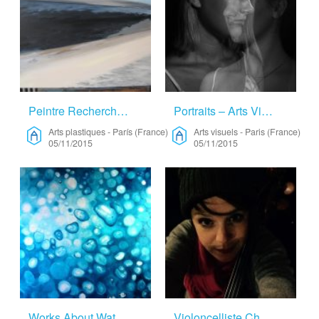
Peintre Recherche Lieu De Création – Arts Plastiques
Portraits – Arts Visuels
Arts plastiques
-
París (France)
Arts visuels
-
Paris (France)
05/11/2015
05/11/2015
Works About Water – Arts Plastiques
Violoncelliste Cherche Résidence – Musique