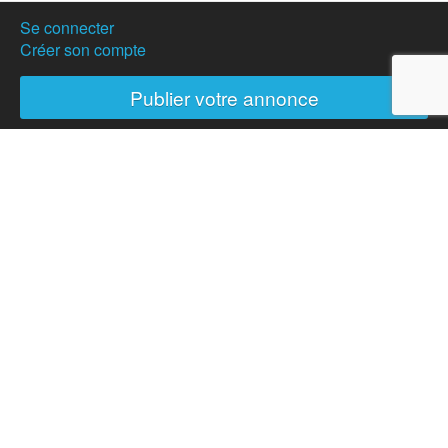
Se connecter
Créer son compte
Publier votre annonce
Nos partenaires
Hostanartist ?
Mode d'emploi
L'équipe
Adhésions
Campagne de don
Actualités
Partenaires
Presse