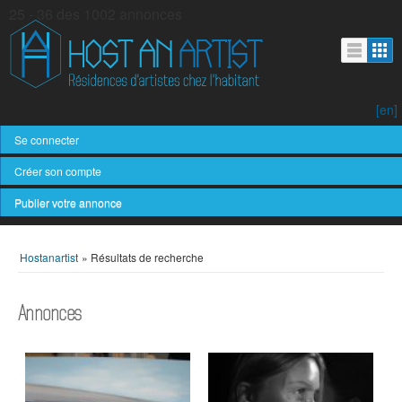
25 - 36 des 1002 annonces
[en]
Se connecter
Créer son compte
Publier votre annonce
Hostanartist
»
Résultats de recherche
Annonces