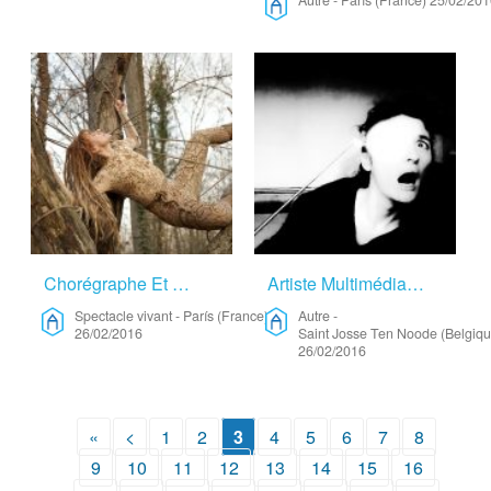
Autre
-
París (France)
25/02/201
Chorégraphe Et Chamane – Spectacle Vivant
Artiste Multimédia – Autre
Spectacle vivant
-
París (France)
Autre
-
26/02/2016
Saint Josse Ten Noode (Belgiqu
26/02/2016
«
<
1
2
3
4
5
6
7
8
9
10
11
12
13
14
15
16