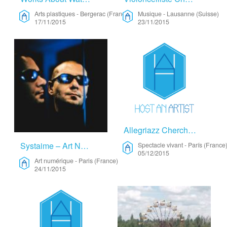
Arts plastiques
-
Bergerac (France)
Musique
-
Lausanne (Suisse)
17/11/2015
23/11/2015
Allegriazz Cherche Salle De Concert – Spectacle Vivant
Systaime – Art Numérique
Spectacle vivant
-
París (France
05/12/2015
Art numérique
-
Paris (France)
24/11/2015