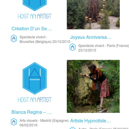
Création D’un Seul En Scène – Spectacle Vivant
Joyeux Anniversaire Tchernobyl – Spectacle Vivant
Spectacle vivant
-
Bruxelles (Belgique)
20/12/2015
Spectacle vivant
-
Paris (France
23/12/2015
Blanca Regina – Arts Visuels
Artiste Hypnotiste – Autre
Arts visuels
-
Madrid (Espagne)
06/02/2016