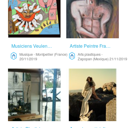
Musiciens Veulent Se Ressourcer – Musique
Artiste Peintre Franco/Mexicain Cherche Résidence – Arts Plastiques
Musique
-
Montpellier (France)
Arts plastiques
-
20/11/2019
Zapopan (Mexique)
21/11/2019