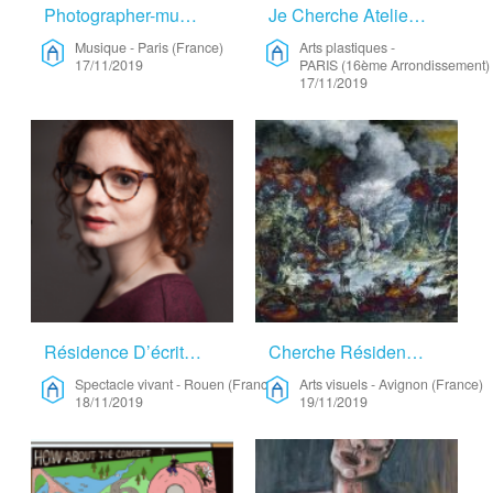
Photographer-musician-Videast Looking For Discover – Musique
Je Cherche Atelier Logement – Arts Plastiques
Musique
-
Paris (France)
Arts plastiques
-
17/11/2019
PARIS (16ème Arrondissement) 
17/11/2019
Résidence D’écriture-théâtre – Spectacle Vivant
Cherche Résidence Dans La Nature De Préférence En Provence-Alpes-Côte D’Azur – Arts Visuels
Spectacle vivant
-
Rouen (France)
Arts visuels
-
Avignon (France)
18/11/2019
19/11/2019