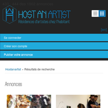
433 - 444 des 1002 annonces
[en]
Se connecter
Créer son compte
Publier votre annonce
Hostanartist
»
Résultats de recherche
Annonces