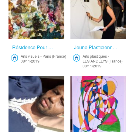
Résidence Pour Duo D’artiste – Arts Visuels
Jeune Plasticienne Nomade – Arts Plastiques
Arts visuels
-
Paris (France)
Arts plastiques
-
08/11/2019
LES ANDELYS (France)
08/11/2019