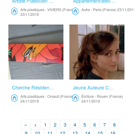
Artiste Plasticien – Arts Plastiques
Appartement/atelier – Autre
Arts plastiques
-
VIVIERS (France)
Autre
-
Paris (France)
23/11/201
23/11/2019
Cherche Résidence – Arts Plastiques
Jeune Auteure Cherche Havre De Paix – Écriture
Arts plastiques
-
Orvault (France)
Écriture
-
Rouen (France)
24/11/2019
24/11/2019
«
<
1
2
3
4
5
6
7
8
9
10
11
12
13
14
15
16